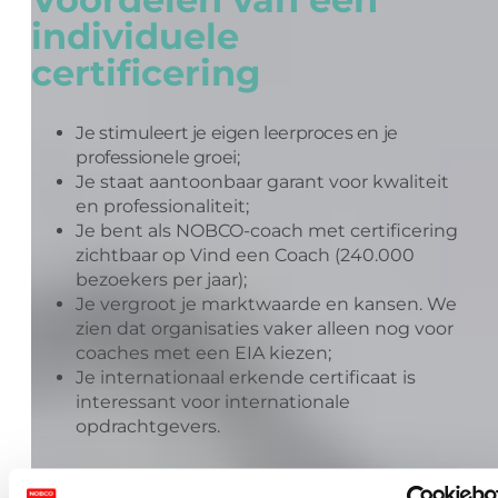
individuele
certificering
Je stimuleert je eigen leerproces en je
professionele groei;
Je staat aantoonbaar garant voor kwaliteit
en professionaliteit;
Je bent als NOBCO-coach met certificering
zichtbaar op Vind een Coach (240.000
bezoekers per jaar);
Je vergroot je marktwaarde en kansen. We
zien dat organisaties vaker alleen nog voor
coaches met een EIA kiezen;
Je internationaal erkende certificaat is
interessant voor internationale
opdrachtgevers.