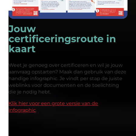
Jouw
certificeringsroute in
kaart
Weet je genoeg over certificeren en wil je jouw
aanvraag opstarten? Maak dan gebruik van deze
handige infographic. Je vindt per stap de juiste
weblinks voor documenten en de toelichting
die je nodig hebt.
Klik hier voor een grote versie van de
infographic
.