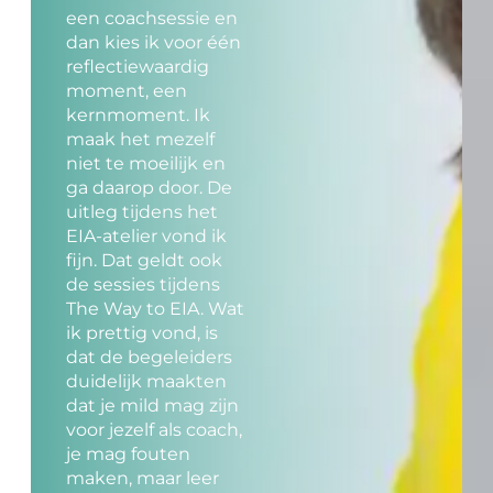
een coachsessie en
dan kies ik voor één
reflectiewaardig
moment, een
kernmoment. Ik
maak het mezelf
niet te moeilijk en
ga daarop door. De
uitleg tijdens het
EIA-atelier vond ik
fijn. Dat geldt ook
de sessies tijdens
The Way to EIA. Wat
ik prettig vond, is
dat de begeleiders
duidelijk maakten
dat je mild mag zijn
voor jezelf als coach,
je mag fouten
maken, maar leer