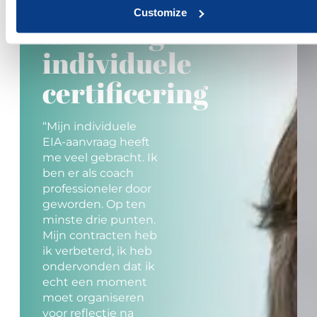
Ervaring
Customize
aanvraag
individuele
certificering
“Mijn individuele
EIA-aanvraag heeft
me veel gebracht. Ik
ben er als coach
professioneler door
geworden. Op ten
minste drie punten.
Mijn contracten heb
ik verbeterd, ik heb
ondervonden dat ik
echt een moment
moet organiseren
voor reflectie na