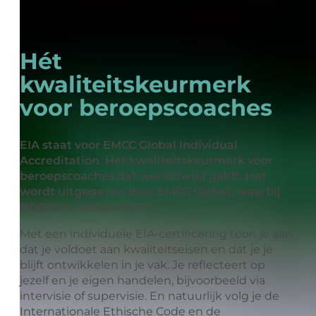
Hét
kwaliteitskeurmerk
voor beroepscoaches
EIA staat voor EMCC Global Individual
Accreditation. Hét kwaliteitskeurmerk voor
beroepscoaches dat wereldwijd geldt. Het
wordt uitgegeven door EMCC Global, waarbij
NOBCO is aangesloten.
Met een individuele EIA-certificering toon je aan
dat je voldoet aan kwaliteitseisen en dat je je
blijft ontwikkelen in je vak. Je reflecteert op
jezelf en je eigen handelen, bijvoorbeeld via
intervisie of supervisie. En natuurlijk volg je de
Internationale Ethische Code en de