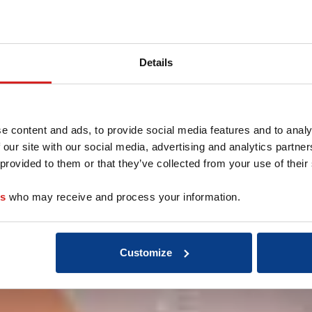
Hoewel burgers bereid zi
kosten en onzekerheid o
markt is competitief en v
zijn.
Details
4. Groeiend belang van 
Hoewel face-to-face coac
van digitale en hybride 
vergroten zonder het per
e content and ads, to provide social media features and to analy
 our site with our social media, advertising and analytics partn
5. Toekomstgericht ver
 provided to them or that they’ve collected from your use of their
Het vertrouwen in de to
verwachtingen dat de ro
es
who may receive and process your information.
vraagstukken toeneemt, 
Lees meer
Customize