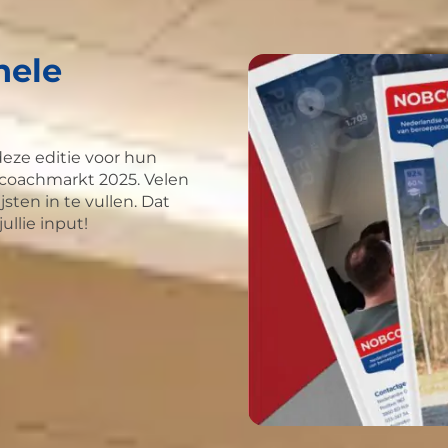
nele
eze editie voor hun
coachmarkt 2025. Velen
ten in te vullen. Dat
llie input!