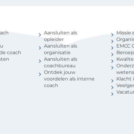
coach
Voor partners
Over 
oach
Aansluiten als
Missie 
opleider
Organis
au
Aansluiten als
EMCC G
 de coach
organisatie
Beroep
nten
Aansluiten als
Kwalite
coachbureau
Onderz
Ontdek jouw
weten
voordelen als interne
Klacht
coach
Veelge
Vacatu