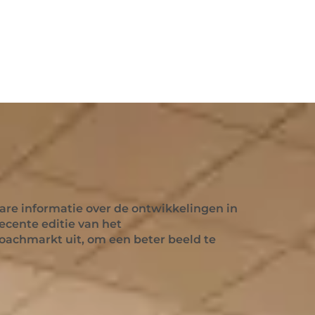
e informatie over de ontwikkelingen in
cente editie van het
oachmarkt uit, om een beter beeld te