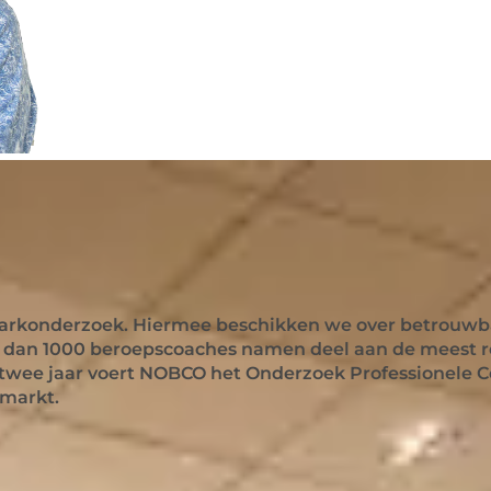
derzoek professionele coachmarkt
arkonderzoek. Hiermee beschikken we over betrouwbar
 dan 1000 beroepscoaches namen deel aan de meest re
twee jaar voert NOBCO het Onderzoek Professionele C
hmarkt.