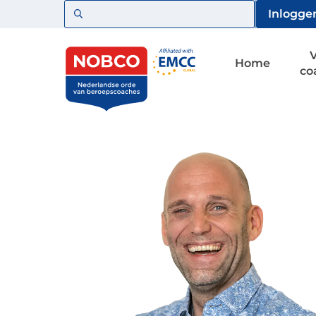
Zoeken
Inlogge
Home
co