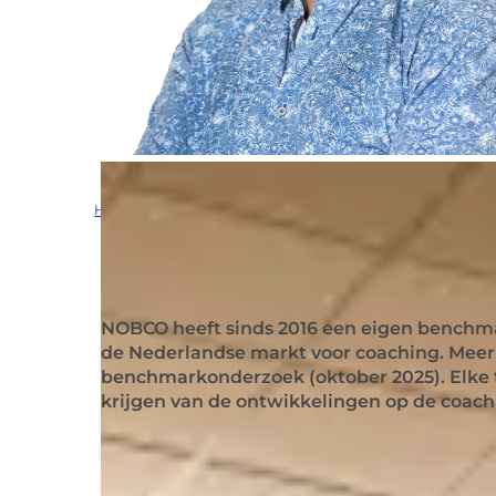
Home
/
Nieuws & inspiratie
/
Onderzoek en wetenschap
/
On
NOBCO heeft sinds 2016 een eigen benchm
de Nederlandse markt voor coaching. Meer
benchmarkonderzoek (oktober 2025). Elke 
krijgen van de ontwikkelingen op de coac