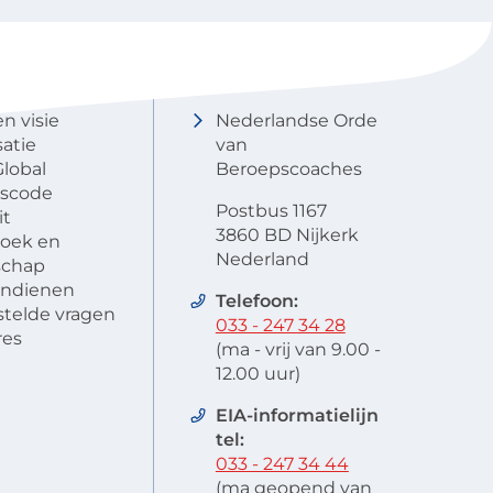
NOBCO
Contactgegevens
en visie
Nederlandse Orde
atie
van
lobal
Beroepscoaches
scode
Postbus 1167
it
3860 BD Nijkerk
oek en
Nederland
schap
 indienen
Telefoon:
stelde vragen
033 - 247 34 28
res
(ma - vrij van 9.00 -
12.00 uur)
EIA-informatielijn
tel:
033 - 247 34 44
(ma geopend van