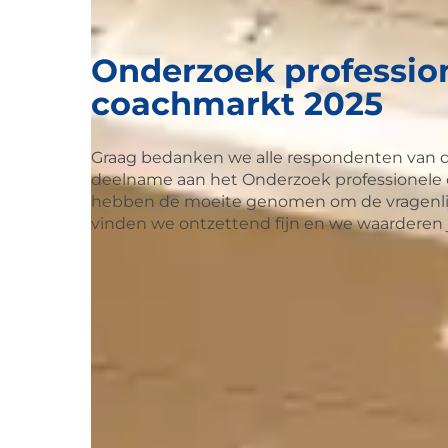
Onderzoek professio
coachmarkt 2025
Graag bedanken we alle respondenten van d
deelname aan het Onderzoek professionele 
hebben de moeite genomen om de vragenlijs
vinden we ontzettend fijn en we waarderen ju