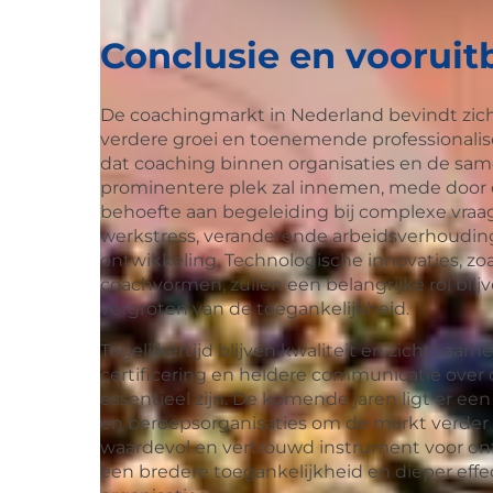
Conclusie en vooruitb
De coachingmarkt in Nederland bevindt zic
verdere groei en toenemende professionalis
dat coaching binnen organisaties en de sa
prominentere plek zal innemen, mede doo
behoefte aan begeleiding bij complexe vraa
werkstress, veranderende arbeidsverhoudin
ontwikkeling. Technologische innovaties, zoa
coachvormen, zullen een belangrijke rol blij
vergroten van de toegankelijkheid.
Tegelijkertijd blijven kwaliteit en zichtbaarhe
certificering en heldere communicatie ove
essentieel zijn. De komende jaren ligt er ee
en beroepsorganisaties om de markt verder 
waardevol en vertrouwd instrument voor ont
een bredere toegankelijkheid en dieper eff