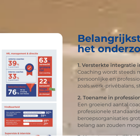
Belangrijks
het onderzo
1. Versterkte integratie
Coaching wordt steeds m
persoonlijke en professi
zoals werk-privébalans, s
2. Toename in professio
Een groeiend aantal coac
professionele standaard
beroepsorganisaties grot
belang aan zouden mog
3. Hoge toegankelijkhe