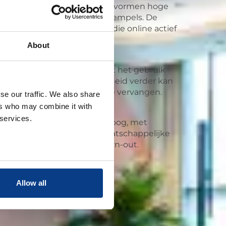
jn te investeren in kwaliteit, vormen hoge
ver het effect nog steeds drempels. De
erzadigd, met veel coaches die online actief
About
technologie
hing nog dominant is, groeit het gebruik
vormen, wat de toegankelijkheid verder kan
soonlijke contact volledig te vervangen.
se our traffic. We also share
ers who may combine it with
trouwen en groei
 services.
ekomst van coaching blijft hoog, met
l binnen organisaties en maatschappelijke
vooral rondom stress en burn-out.
Allow all