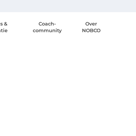
s &
Coach-
Over
atie
community
NOBCO
ofessionele