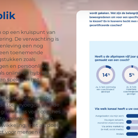
lik
h op een kruispunt van
ering. De verwachting is
menleving een nog
r een toenemende
gstukken zoals
gen en persoonlijke
ls online en hybride
ven spelen in het
id kernpijlers, waarbij
r de toegevoegde waarde
n grote kans voor coaches
te verankeren als een
wikkeling, met als doel
ect voor mensen en