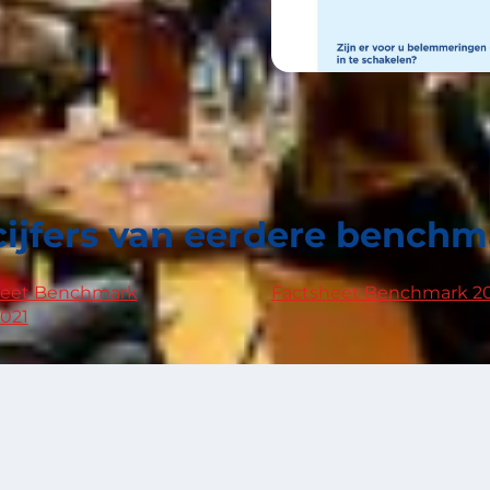
cijfers van eerdere bench
heet Benchmark
Factsheet Benchmark 2
021