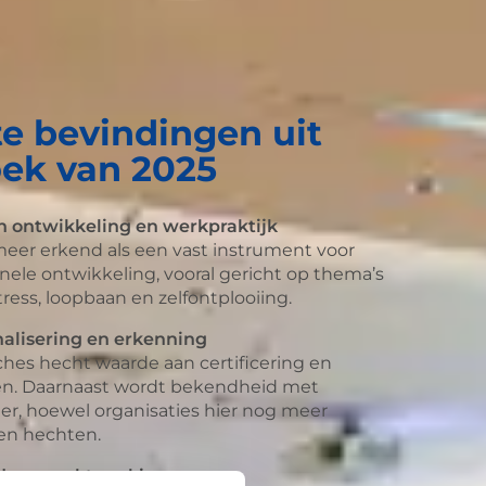
te bevindingen uit
ek van 2025
 in ontwikkeling en werkpraktijk
eer erkend als een vast instrument voor
onele ontwikkeling, vooral gericht op thema’s
tress, loopbaan en zelfontplooiing.
nalisering en erkenning
hes hecht waarde aan certificering en
en. Daarnaast wordt bekendheid met
er, hoewel organisaties hier nog meer
en hechten.
id en marktwerking