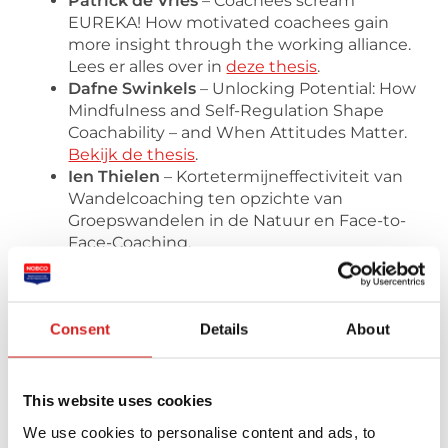
Patrick de Vries
– Coachees scream
EUREKA! How motivated coachees gain
more insight through the working alliance.
Lees er alles over in
deze thesis
.
Dafne Swinkels
– Unlocking Potential: How
Mindfulness and Self-Regulation Shape
Coachability – and When Attitudes Matter.
Bekijk de thesis
.
Ien Thielen
– Kortetermijneffectiviteit van
Wandelcoaching ten opzichte van
Groepswandelen in de Natuur en Face-to-
Face-Coaching.
Lees er alles over in
de thesis
.
Wetenschappelijk onderzoek
Consent
Details
About
NOBCO vindt wetenschappelijk onderzoek naar
coaching ongelofelijk belangrijk. NOBCO
investeert dan ook bewust in samenwerkingen
This website uses cookies
met wetenschappers, het bedrijfsleven en
opleiders. Vandaar dat er binnen NOBCO een
We use cookies to personalise content and ads, to