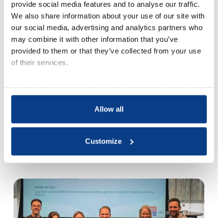
commissie wetenschappelijk onderzoek is
provide social media features and to analyse our traffic.
ingericht. Deze is samengesteld uit
We also share information about your use of our site with
wetenschappers verbonden aan universiteiten,
our social media, advertising and analytics partners who
beroepscoaches met een wetenschappelijke
may combine it with other information that you’ve
achtergrond en interesse en het NOBCO-
provided to them or that they’ve collected from your use
bestuurslid Onderzoek. Zij stellen zich ten doel
of their services.
kennis over en van wetenschappelijk onderzoek
beschikbaar te maken voor coaches.
We work with
18 third parties
who may receive and
NOBCO heeft de Thesisprijs in het leven
process your information.
geroepen om zo wetenschappelijk onderzoek
Allow all
naar de toegevoegde waarde van coaching te
stimuleren. De Thesisprijs is in 2010 ingesteld en
wordt tweejaarlijks uitgeloofd.
Customize