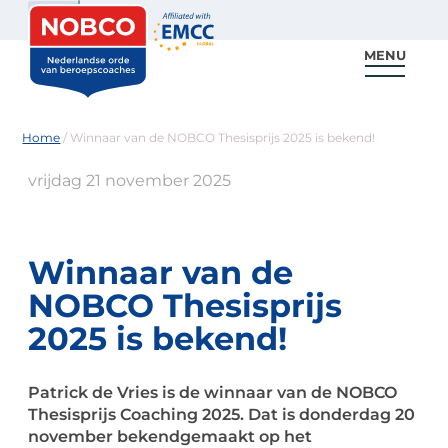
Zoeken
MENU
Voor coaches
Vind een coach
Voor partners
Nieuws & Inspiratie
Home
/
Winnaar van de NOBCO Thesisprijs 2025 is bekend!
vrijdag 21 november 2025
Winnaar van de
NOBCO Thesisprijs
2025 is bekend!
Patrick de Vries is de winnaar van de NOBCO
Thesisprijs Coaching 2025. Dat is donderdag 20
november bekendgemaakt op het