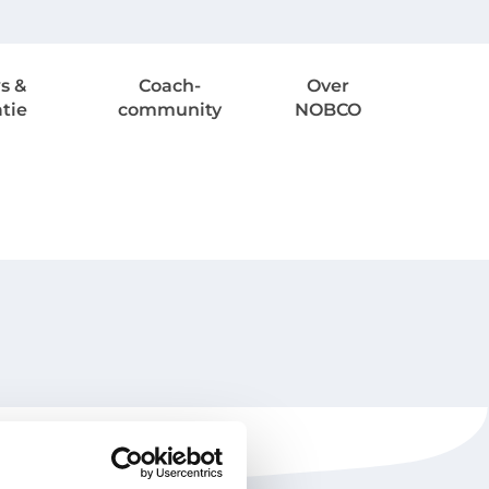
s &
Coach-
Over
atie
community
NOBCO
NOBCO
Contactgegevens