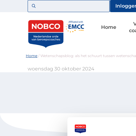
Zoeken
Inlogge
Home
co
Home
/
Wetenschapsblog: als het schuurt tussen wetenschap
woensdag 30 oktober 2024
Voor coaches
Vind een 