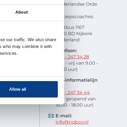
en visie
Nederlandse Orde
atie
van
About
lobal
Beroepscoaches
scode
Postbus 1167
it
3860 BD Nijkerk
oek en
se our traffic. We also share
Nederland
schap
ers who may combine it with
 indienen
Telefoon:
 services.
stelde vragen
033 - 247 34 28
res
(ma - vrij van 9.00 -
12.00 uur)
EIA-informatielijn
tel:
Allow all
033 - 247 34 44
(ma geopend van
16.00 - 18.00 uur)
E-mail:
info@nobco.nl