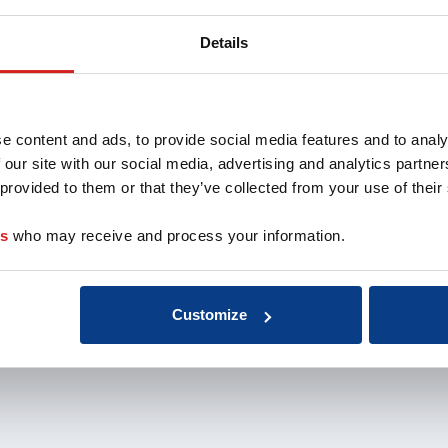
oach
Aansluiten als
Missie 
opleider
Organis
Details
au
Aansluiten als
EMCC G
 de coach
organisatie
Beroep
nten
Aansluiten als
Kwalite
coachbureau
Onderz
e content and ads, to provide social media features and to analy
Ontdek jouw
weten
 our site with our social media, advertising and analytics partn
voordelen als interne
Klacht
 provided to them or that they’ve collected from your use of their
coach
Veelge
Vacatu
es
who may receive and process your information.
Customize