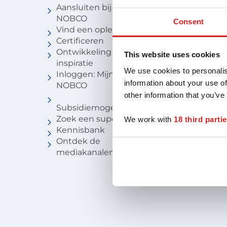
Aansluiten bij
Vind een c
NOBCO
Vind een
Consent
Vind een opleiding
coachbure
Certificeren
Niveau van
Ontwikkeling en
Voor stude
This website uses cookies
inspiratie
We use cookies to personalis
Inloggen: Mijn
information about your use of
NOBCO
other information that you’ve
Subsidiemogelijkheden
Zoek een supervisor
We work with
18 third parti
Kennisbank
Ontdek de
mediakanalen