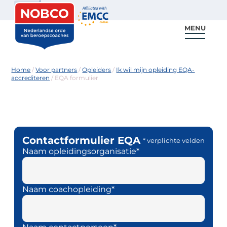
Zoeken
MENU
Voor coaches
Vind een coach
Voor partners
Nieuws & Inspiratie
Home
/
Voor partners
/
Opleiders
/
Ik wil mijn opleiding EQA-
accrediteren
/
EQA formulier
Contactformulier EQA
* verplichte velden
Naam opleidingsorganisatie*
Naam coachopleiding*