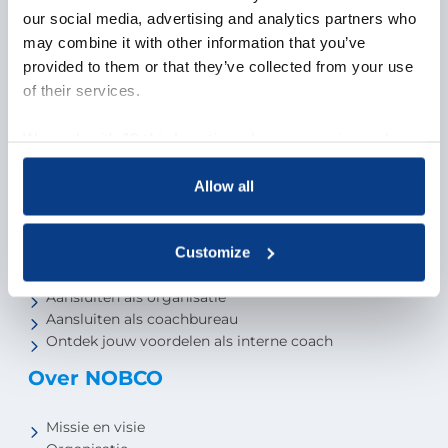
Kennisbank
our social media, advertising and analytics partners who
Ontdek de mediakanalen
may combine it with other information that you’ve
provided to them or that they’ve collected from your use
Vind een coach
of their services.
Vind een coach
We work with
18 third parties
who may receive and
Vind een coachbureau
process your information.
Niveau van de coach
Allow all
Voor studenten
Voor partners
Customize
Aansluiten als opleider
Aansluiten als organisatie
Aansluiten als coachbureau
Ontdek jouw voordelen als interne coach
Over NOBCO
Missie en visie