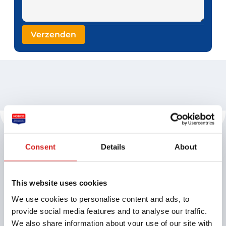
Voor coaches
Consent
Details
About
Aansluiten bij NOBCO
Vind een opleiding
Certificeren
This website uses cookies
Ontwikkeling en inspiratie
We use cookies to personalise content and ads, to
Inloggen: Mijn NOBCO
provide social media features and to analyse our traffic.
Subsidiemogelijkheden
Zoek een supervisor
We also share information about your use of our site with