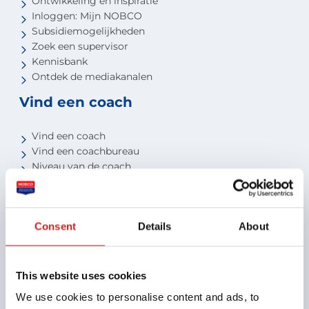
Ontwikkeling en inspiratie
Inloggen: Mijn NOBCO
Subsidiemogelijkheden
Zoek een supervisor
Kennisbank
Ontdek de mediakanalen
Vind een coach
Vind een coach
Vind een coachbureau
Niveau van de coach
Voor studenten
Voor partners
Consent
Details
About
Aansluiten als opleider
Aansluiten als organisatie
Aansluiten als coachbureau
This website uses cookies
Ontdek jouw voordelen als interne coach
We use cookies to personalise content and ads, to