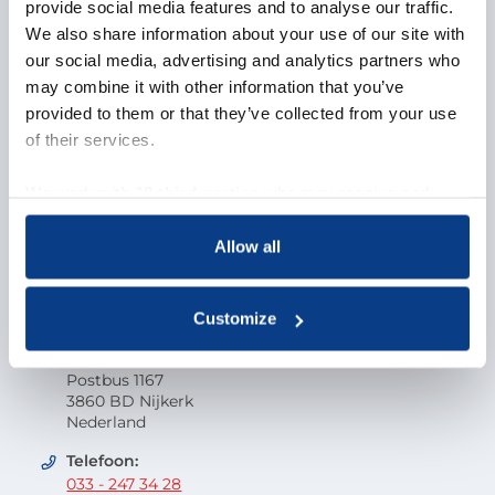
Over NOBCO
provide social media features and to analyse our traffic.
We also share information about your use of our site with
Missie en visie
our social media, advertising and analytics partners who
Organisatie
may combine it with other information that you’ve
EMCC Global
provided to them or that they’ve collected from your use
Beroepscode
of their services.
Kwaliteit
Onderzoek en wetenschap
We work with
18 third parties
who may receive and
Klacht indienen
process your information.
Veelgestelde vragen
Allow all
Vacatures
Contactgegevens
Customize
Nederlandse Orde van Beroepscoaches
Postbus 1167
3860 BD Nijkerk
Nederland
Telefoon:
033 - 247 34 28