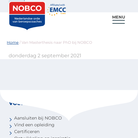
Zoeken
MENU
Voor coaches
Vind een coach
Voor partners
Nieuws & Inspiratie
Home
/
Van Masterthesis naar PhD bij NOBCO
donderdag 2 september 2021
Voor coaches
Aansluiten bij NOBCO
Vind een opleiding
Certificeren