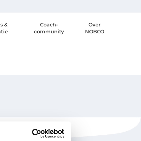
s &
Coach-
Over
atie
community
NOBCO
NOBCO
Contactgegevens