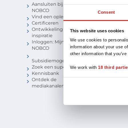
Aansluiten bij
Vind een c
NOBCO
Vind een
Consent
Vind een opleiding
coachbure
Certificeren
Niveau van
Ontwikkeling en
Voor stude
This website uses cookies
inspiratie
We use cookies to personalis
Inloggen: Mijn
information about your use of
NOBCO
other information that you’ve
Subsidiemogelijkheden
Zoek een supervisor
We work with
18 third parti
Kennisbank
Ontdek de
mediakanalen