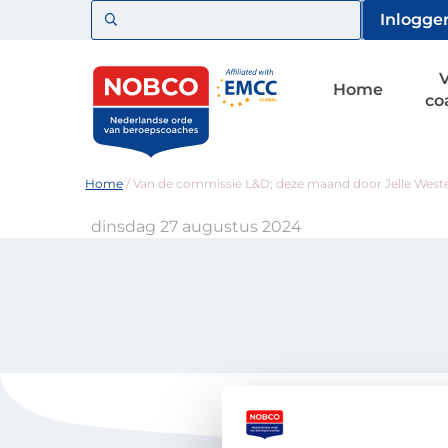
Zoeken
Inlogge
Home
co
Home
/
Van de commissie L&D; deze maand door Jelle Wes
dinsdag 27 augustus 2024
Voor coaches
Vind een 