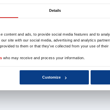
oach
Aansluiten als
Missie 
opleider
Organis
Details
au
Aansluiten als
EMCC G
 de coach
organisatie
Beroep
nten
Aansluiten als
Kwalite
coachbureau
Onderz
e content and ads, to provide social media features and to analy
Ontdek jouw
weten
 our site with our social media, advertising and analytics partn
voordelen als interne
Klacht
 provided to them or that they’ve collected from your use of their
coach
Veelge
Vacatu
es
who may receive and process your information.
Customize