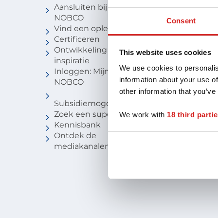
Aansluiten bij
Vind een c
NOBCO
Vind een
Consent
Vind een opleiding
coachbure
Certificeren
Niveau van
Ontwikkeling en
Voor stude
This website uses cookies
inspiratie
We use cookies to personalis
Inloggen: Mijn
information about your use of
NOBCO
other information that you’ve
Subsidiemogelijkheden
Zoek een supervisor
We work with
18 third parti
Kennisbank
Ontdek de
mediakanalen