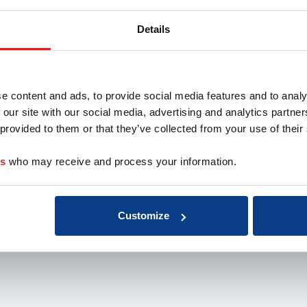
oach
Aansluiten als
Missie 
opleider
Organis
Details
au
Aansluiten als
EMCC G
 de coach
organisatie
Beroep
nten
Aansluiten als
Kwalite
coachbureau
Onderz
e content and ads, to provide social media features and to analy
Ontdek jouw
weten
 our site with our social media, advertising and analytics partn
voordelen als interne
Klacht
 provided to them or that they’ve collected from your use of their
coach
Veelge
Vacatu
es
who may receive and process your information.
Customize