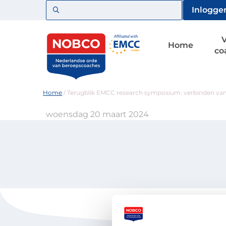
Zoeken
Inlogge
Home
co
Home
/
Terugblik EMCC research symposium: verbinden van
woensdag 20 maart 2024
Voor coaches
Vind een 