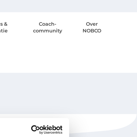
s &
Coach-
Over
atie
community
NOBCO
NOBCO
Contactgegevens