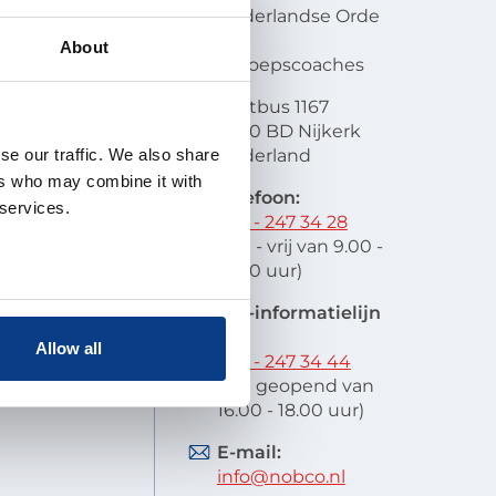
en visie
Nederlandse Orde
atie
van
About
lobal
Beroepscoaches
scode
Postbus 1167
it
3860 BD Nijkerk
oek en
se our traffic. We also share
Nederland
schap
ers who may combine it with
 indienen
Telefoon:
 services.
stelde vragen
033 - 247 34 28
res
(ma - vrij van 9.00 -
12.00 uur)
EIA-informatielijn
tel:
Allow all
033 - 247 34 44
(ma geopend van
16.00 - 18.00 uur)
E-mail:
info@nobco.nl