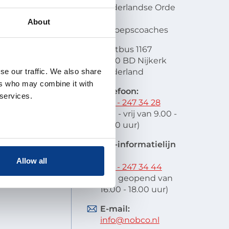
en visie
Nederlandse Orde
atie
van
About
lobal
Beroepscoaches
scode
Postbus 1167
it
3860 BD Nijkerk
oek en
se our traffic. We also share
Nederland
schap
ers who may combine it with
 indienen
Telefoon:
 services.
stelde vragen
033 - 247 34 28
res
(ma - vrij van 9.00 -
12.00 uur)
EIA-informatielijn
tel:
Allow all
033 - 247 34 44
(ma geopend van
16.00 - 18.00 uur)
E-mail:
info@nobco.nl