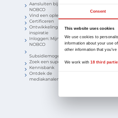
Aansluiten bij
Vind een c
NOBCO
Vind een
Consent
Vind een opleiding
coachbure
Certificeren
Niveau van
Ontwikkeling en
Voor stude
This website uses cookies
inspiratie
We use cookies to personalis
Inloggen: Mijn
information about your use of
NOBCO
other information that you’ve
Subsidiemogelijkheden
Zoek een supervisor
We work with
18 third parti
Kennisbank
Ontdek de
mediakanalen