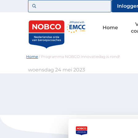
Zoeken
Inlogge
Home
co
Home
/
Programma NOBCO Innovatiedag is rond!
woensdag 24 mei 2023
Voor coaches
Vind een 