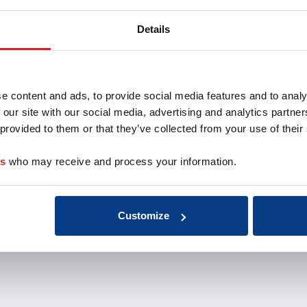
oach
Aansluiten als
Missie 
opleider
Organis
Details
au
Aansluiten als
EMCC G
 de coach
organisatie
Beroep
nten
Aansluiten als
Kwalite
coachbureau
Onderz
e content and ads, to provide social media features and to analy
Ontdek jouw
weten
 our site with our social media, advertising and analytics partn
voordelen als interne
Klacht
 provided to them or that they’ve collected from your use of their
coach
Veelge
Vacatu
es
who may receive and process your information.
Customize