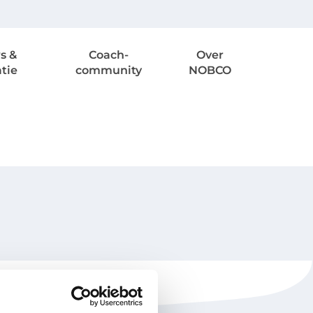
s &
Coach-
Over
atie
community
NOBCO
NOBCO
Contactgegevens