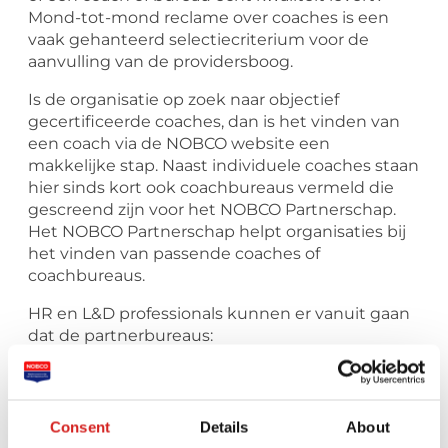
Mond-tot-mond reclame over coaches is een
vaak gehanteerd selectiecriterium voor de
aanvulling van de providersboog.
Is de organisatie op zoek naar objectief
gecertificeerde coaches, dan is het vinden van
een coach via de NOBCO website een
makkelijke stap. Naast individuele coaches staan
hier sinds kort ook coachbureaus vermeld die
gescreend zijn voor het NOBCO Partnerschap.
Het NOBCO Partnerschap helpt organisaties bij
het vinden van passende coaches of
coachbureaus.
HR en L&D professionals kunnen er vanuit gaan
dat de partnerbureaus:
werken met gecertificeerde
coaches (EMCC/NOBCO),
transparant zijn over hun werkwijze en
Consent
Details
About
resultaten,