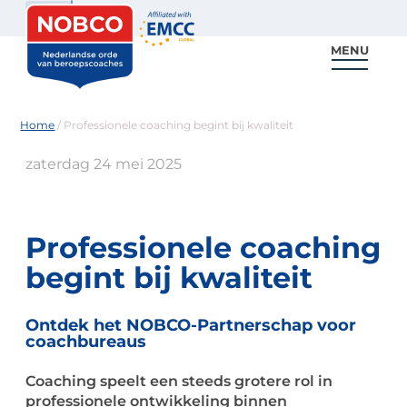
Zoeken
MENU
Voor coaches
Vind een coach
Voor partners
Nieuws & Inspiratie
Home
/
Professionele coaching begint bij kwaliteit
zaterdag 24 mei 2025
Professionele coaching
begint bij kwaliteit
Ontdek het NOBCO-Partnerschap voor
coachbureaus
Coaching speelt een steeds grotere rol in
professionele ontwikkeling binnen