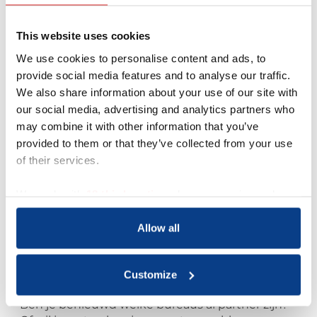
werken volgens de Internationale Ethische
Code en hierop aanspreekbaar zijn middels
This website uses cookies
een klachtenregeling,
het vak bijhouden door bijscholing en
We use cookies to personalise content and ads, to
intervisie of supervisie.
provide social media features and to analyse our traffic.
We also share information about your use of our site with
Zo weten ze zeker dat medewerkers in goede
our social media, advertising and analytics partners who
handen zijn.
may combine it with other information that you’ve
Quote van een HR Businesspartner
provided to them or that they’ve collected from your use
of their services.
“Wij werken alleen nog met bureaus die
NOBCO-partner zijn. Het geeft ons vertrouwen
We work with
18 third parties
who may receive and
dat de coaches voldoen aan professionele
process your information.
standaarden én dat er een klachtenregeling is
Allow all
als dat nodig is.”
– HR Businesspartner, accountantskantoor
Meer weten?
Customize
Ben je benieuwd welke bureaus al partner zijn?