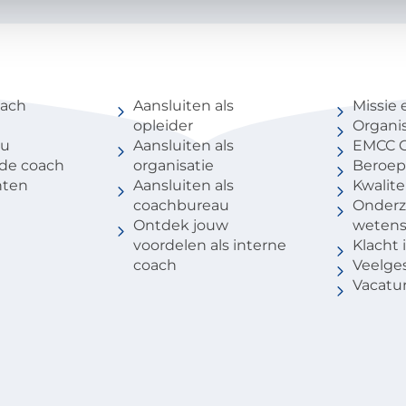
coach
Voor partners
Over 
oach
Aansluiten als
Missie 
opleider
Organis
au
Aansluiten als
EMCC G
 de coach
organisatie
Beroep
nten
Aansluiten als
Kwalite
coachbureau
Onderz
Ontdek jouw
weten
voordelen als interne
Klacht
coach
Veelge
Vacatu