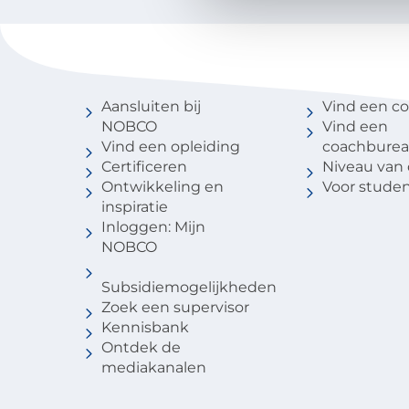
Voor coaches
Vind een 
Aansluiten bij
Vind een c
NOBCO
Vind een
Vind een opleiding
coachbure
Certificeren
Niveau van
Ontwikkeling en
Voor stude
inspiratie
Inloggen: Mijn
NOBCO
Subsidiemogelijkheden
Zoek een supervisor
Kennisbank
Ontdek de
mediakanalen