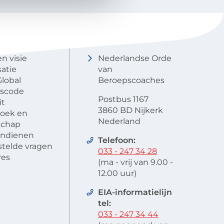
NOBCO
Contactgegevens
en visie
Nederlandse Orde
atie
van
lobal
Beroepscoaches
scode
Postbus 1167
it
3860 BD Nijkerk
oek en
Nederland
schap
 indienen
Telefoon:
stelde vragen
033 - 247 34 28
res
(ma - vrij van 9.00 -
12.00 uur)
EIA-informatielijn
tel:
033 - 247 34 44