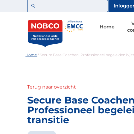
Zoeken
Inlogge
Home
co
Home
/
Secure Base Coachen, Professioneel begeleiden bij tr
Terug naar overzicht
Secure Base Coachen
Professioneel begelei
transitie