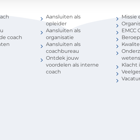
coach
Voor partners
Over 
oach
Aansluiten als
Missie 
opleider
Organis
au
Aansluiten als
EMCC G
 de coach
organisatie
Beroep
nten
Aansluiten als
Kwalite
coachbureau
Onderz
Ontdek jouw
weten
voordelen als interne
Klacht
coach
Veelge
Vacatu