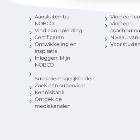
Voor coaches
Vind een 
Aansluiten bij
Vind een c
NOBCO
Vind een
Vind een opleiding
coachbure
Certificeren
Niveau van
Ontwikkeling en
Voor stude
inspiratie
Inloggen: Mijn
NOBCO
Subsidiemogelijkheden
Zoek een supervisor
Kennisbank
Ontdek de
mediakanalen