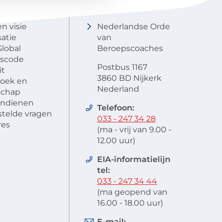
NOBCO
Contactgegevens
en visie
Nederlandse Orde
atie
van
lobal
Beroepscoaches
scode
Postbus 1167
it
3860 BD Nijkerk
oek en
Nederland
schap
 indienen
Telefoon:
stelde vragen
033 - 247 34 28
res
(ma - vrij van 9.00 -
12.00 uur)
EIA-informatielijn
tel:
033 - 247 34 44
(ma geopend van
16.00 - 18.00 uur)
E-mail: