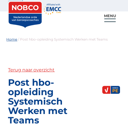
Zoeken
MENU
Voor coaches
Vind een coach
Voor partners
Nieuws & Inspiratie
Home
/
Post hbo-opleiding Systemisch Werken met Teams
Terug naar overzicht
Post hbo-
opleiding
Systemisch
Werken met
Teams