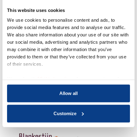
Geldig
15/05/2028
Dagen
13
This website uses cookies
We use cookies to personalise content and ads, to
provide social media features and to analyse our traffic.
Deel via:
We also share information about your use of our site with
our social media, advertising and analytics partners who
may combine it with other information that you’ve
Opleider
provided to them or that they’ve collected from your use
of their services.
Blankestijn & Partners
Agro Business Park 71
We work with
18 third parties
who may receive and
Wageningen
process your information.
Nederland
Allow all
Customize