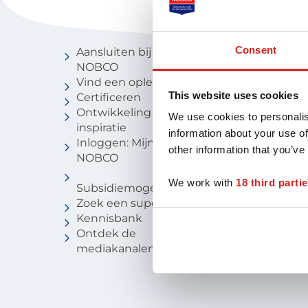
Voor coaches
Vind een 
Consent
Aansluiten bij
Vind een c
NOBCO
Vind een
Vind een opleiding
coachbure
This website uses cookies
Certificeren
Niveau van
Ontwikkeling en
Voor stude
We use cookies to personalis
inspiratie
information about your use of
Inloggen: Mijn
other information that you’ve
NOBCO
We work with
18 third parti
Subsidiemogelijkheden
Zoek een supervisor
Kennisbank
Ontdek de
mediakanalen