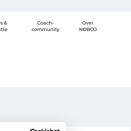
s &
Coach-
Over
atie
community
NOBCO