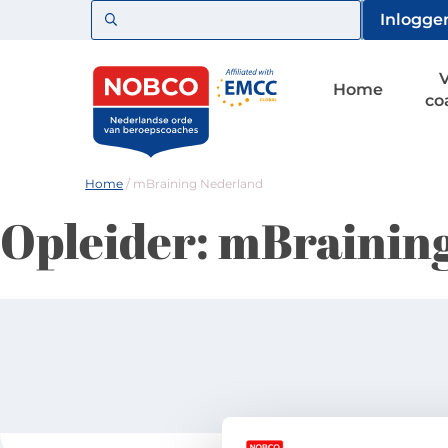
Zoeken
Inlogge
Home
co
Home
/
mBraining Nederland
Opleider:
mBraining