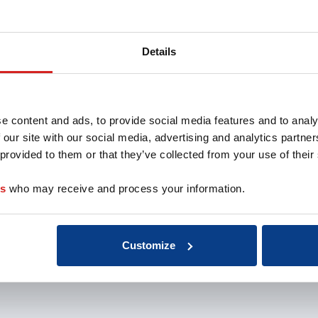
coach
Voor partners
Over 
Details
oach
Aansluiten als
Missie 
opleider
Organis
au
Aansluiten als
EMCC G
 de coach
organisatie
Beroep
nten
Aansluiten als
Kwalite
e content and ads, to provide social media features and to analy
coachbureau
Onderz
 our site with our social media, advertising and analytics partn
Ontdek jouw
weten
 provided to them or that they’ve collected from your use of their
voordelen als interne
Klacht
coach
Veelge
es
who may receive and process your information.
Vacatu
Customize