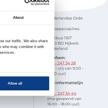
NOBCO
Contactgegevens
About
en visie
Nederlandse Orde
atie
van
lobal
Beroepscoaches
scode
Postbus 1167
it
se our traffic. We also share
3860 BD Nijkerk
oek en
ers who may combine it with
Nederland
schap
 services.
 indienen
Telefoon:
stelde vragen
033 - 247 34 28
res
(ma - vrij van 9.00 -
12.00 uur)
EIA-informatielijn
Allow all
tel:
033 - 247 34 44
(ma geopend van
16.00 - 18.00 uur)