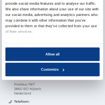
provide social media features and to analyse our traffic.
Over NOBCO
We also share information about your use of our site with
our social media, advertising and analytics partners who
Missie en visie
may combine it with other information that you’ve
Organisatie
provided to them or that they’ve collected from your use
EMCC Global
Beroepscode
of their services.
Kwaliteit
Onderzoek en wetenschap
We work with
18 third parties
who may receive and
Klacht indienen
process your information.
Veelgestelde vragen
Allow all
Vacatures
Contactgegevens
Customize
Nederlandse Orde van Beroepscoaches
Postbus 1167
3860 BD Nijkerk
Nederland
Telefoon: