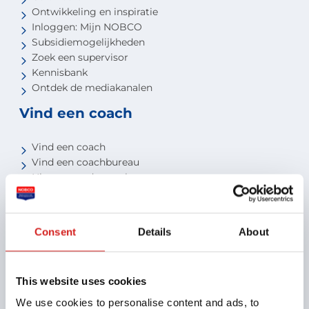
Ontwikkeling en inspiratie
Inloggen: Mijn NOBCO
Subsidiemogelijkheden
Zoek een supervisor
Kennisbank
Ontdek de mediakanalen
Vind een coach
Vind een coach
Vind een coachbureau
Niveau van de coach
Voor studenten
Voor partners
Consent
Details
About
Aansluiten als opleider
Aansluiten als organisatie
This website uses cookies
Aansluiten als coachbureau
Ontdek jouw voordelen als interne coach
We use cookies to personalise content and ads, to