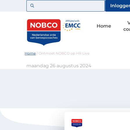
Zoeken
Inlogge
Home
co
Home
/
Ontmoet NOBCO op HR Live
maandag 26 augustus 2024
Voor coaches
Vind een 