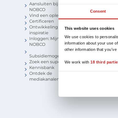
Aansluiten bij
Vind een c
NOBCO
Vind een
Consent
Vind een opleiding
coachbure
Certificeren
Niveau van
Ontwikkeling en
Voor stude
This website uses cookies
inspiratie
We use cookies to personalis
Inloggen: Mijn
information about your use of
NOBCO
other information that you’ve
Subsidiemogelijkheden
Zoek een supervisor
We work with
18 third parti
Kennisbank
Ontdek de
mediakanalen