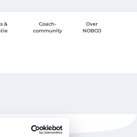
s &
Coach-
Over
atie
community
NOBCO
NOBCO
Contactgegevens