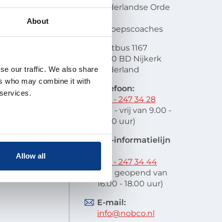
en visie
Nederlandse Orde
atie
van
About
lobal
Beroepscoaches
scode
Postbus 1167
it
3860 BD Nijkerk
oek en
se our traffic. We also share
Nederland
schap
ers who may combine it with
 indienen
Telefoon:
 services.
stelde vragen
033 - 247 34 28
res
(ma - vrij van 9.00 -
12.00 uur)
EIA-informatielijn
tel:
Allow all
033 - 247 34 44
(ma geopend van
16.00 - 18.00 uur)
E-mail:
info@nobco.nl