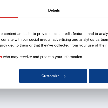
oach
Aansluiten als
Missie 
opleider
Organis
Details
au
Aansluiten als
EMCC G
 de coach
organisatie
Beroep
nten
Aansluiten als
Kwalite
coachbureau
Onderz
e content and ads, to provide social media features and to analy
Ontdek jouw
weten
 our site with our social media, advertising and analytics partn
voordelen als interne
Klacht
 provided to them or that they’ve collected from your use of their
coach
Veelge
Vacatu
es
who may receive and process your information.
Customize