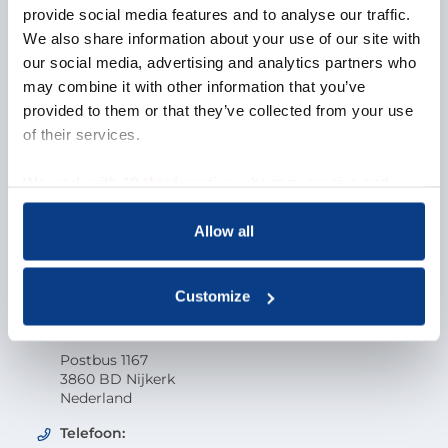
provide social media features and to analyse our traffic.
Over NOBCO
We also share information about your use of our site with
our social media, advertising and analytics partners who
Missie en visie
may combine it with other information that you’ve
Organisatie
provided to them or that they’ve collected from your use
EMCC Global
Beroepscode
of their services.
Kwaliteit
Onderzoek en wetenschap
We work with
18 third parties
who may receive and
Klacht indienen
process your information.
Veelgestelde vragen
Allow all
Vacatures
Contactgegevens
Customize
Nederlandse Orde van Beroepscoaches
Postbus 1167
3860 BD Nijkerk
Nederland
Telefoon: