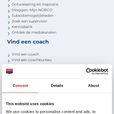
Ontwikkeling en inspiratie
Inloggen: Mijn NOBCO
Subsidiemogelijkheden
Zoek een supervisor
Kennisbank
Ontdek de mediakanalen
Vind een coach
Vind een coach
Vind een coachbureau
Niveau van de coach
Voor studenten
Voor partners
Consent
Details
About
Aansluiten als opleider
Aansluiten als organisatie
This website uses cookies
Aansluiten als coachbureau
Ontdek jouw voordelen als interne coach
We use cookies to personalise content and ads, to