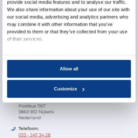
Over NOBCO
provide social media features and to analyse our traffic.
We also share information about your use of our site with
Missie en visie
our social media, advertising and analytics partners who
Organisatie
may combine it with other information that you’ve
EMCC Global
provided to them or that they’ve collected from your use
Beroepscode
of their services.
Kwaliteit
Onderzoek en wetenschap
We work with
18 third parties
who may receive and
Klacht indienen
process your information.
Veelgestelde vragen
Allow all
Vacatures
Contactgegevens
Customize
Nederlandse Orde van Beroepscoaches
Postbus 1167
3860 BD Nijkerk
Nederland
Telefoon:
033 - 247 34 28