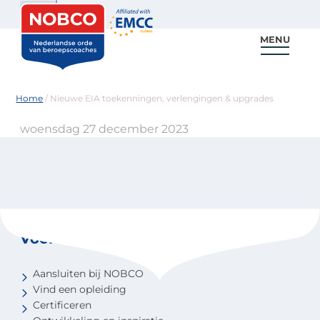
Zoeken
MENU
Voor coaches
Vind een coach
Voor partners
Nieuws & Inspiratie
Home
/
Nieuwe EIA toekenningen, verlengingen & upgrades
woensdag 27 december 2023
Voor coaches
Aansluiten bij NOBCO
Vind een opleiding
Certificeren