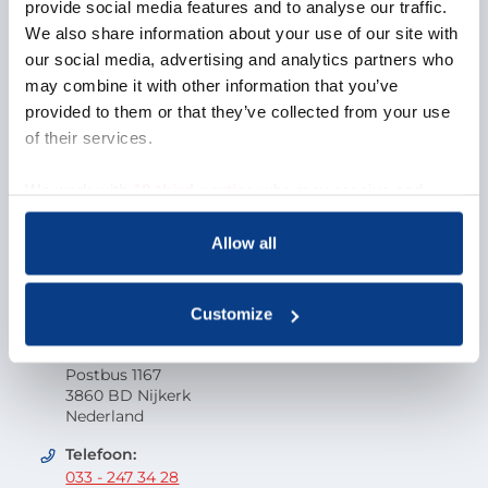
Over NOBCO
provide social media features and to analyse our traffic.
We also share information about your use of our site with
Missie en visie
our social media, advertising and analytics partners who
Organisatie
may combine it with other information that you’ve
EMCC Global
provided to them or that they’ve collected from your use
Beroepscode
of their services.
Kwaliteit
Onderzoek en wetenschap
We work with
18 third parties
who may receive and
Klacht indienen
process your information.
Veelgestelde vragen
Allow all
Vacatures
Contactgegevens
Customize
Nederlandse Orde van Beroepscoaches
Postbus 1167
3860 BD Nijkerk
Nederland
Telefoon:
033 - 247 34 28