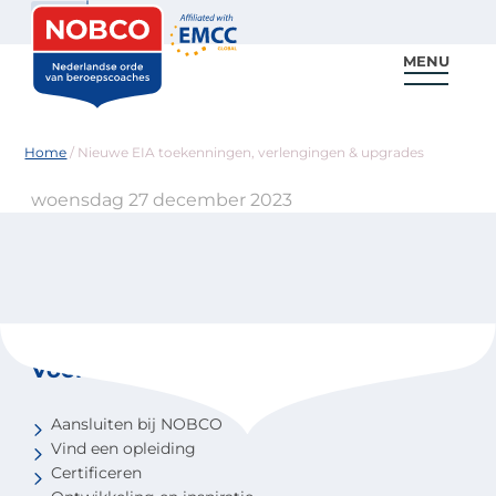
Zoeken
MENU
Voor coaches
Vind een coach
Voor partners
Nieuws & Inspiratie
Home
/
Nieuwe EIA toekenningen, verlengingen & upgrades
woensdag 27 december 2023
Voor coaches
Aansluiten bij NOBCO
Vind een opleiding
Certificeren