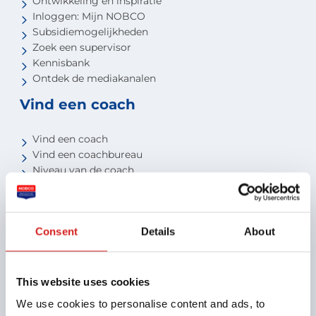
Ontwikkeling en inspiratie
Inloggen: Mijn NOBCO
Subsidiemogelijkheden
Zoek een supervisor
Kennisbank
Ontdek de mediakanalen
Vind een coach
Vind een coach
Vind een coachbureau
Niveau van de coach
Voor studenten
Voor partners
Consent
Details
About
Aansluiten als opleider
Aansluiten als organisatie
Aansluiten als coachbureau
This website uses cookies
Ontdek jouw voordelen als interne coach
We use cookies to personalise content and ads, to