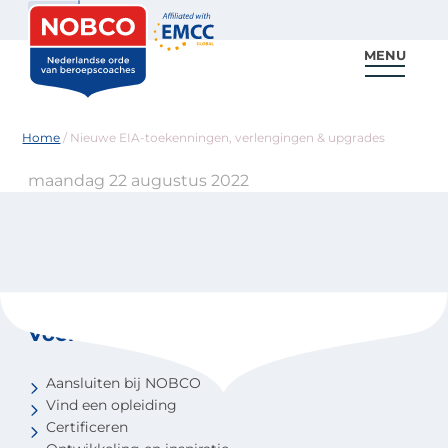
Zoeken
MENU
Voor coaches
Vind een coach
Voor partners
Nieuws & Inspiratie
Home
/
Nieuwe EIA-toekenningen, verlengingen & upgrades
maandag 22 augustus 2022
Voor coaches
Aansluiten bij NOBCO
Vind een opleiding
Certificeren