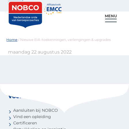
Zoeken
MENU
Voor coaches
Vind een coach
Voor partners
Nieuws & Inspiratie
Home
/
Nieuwe EIA-toekenningen, verlengingen & upgrades
maandag 22 augustus 2022
Voor coaches
Aansluiten bij NOBCO
Vind een opleiding
Certificeren