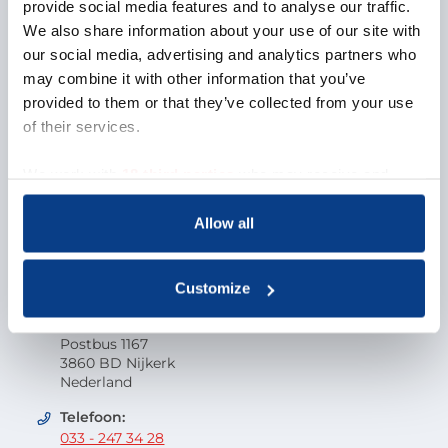
Over NOBCO
provide social media features and to analyse our traffic.
We also share information about your use of our site with
Missie en visie
our social media, advertising and analytics partners who
Organisatie
may combine it with other information that you’ve
EMCC Global
provided to them or that they’ve collected from your use
Beroepscode
of their services.
Kwaliteit
Onderzoek en wetenschap
We work with
18 third parties
who may receive and
Klacht indienen
process your information.
Veelgestelde vragen
Allow all
Vacatures
Contactgegevens
Customize
Nederlandse Orde van Beroepscoaches
Postbus 1167
3860 BD Nijkerk
Nederland
Telefoon:
033 - 247 34 28