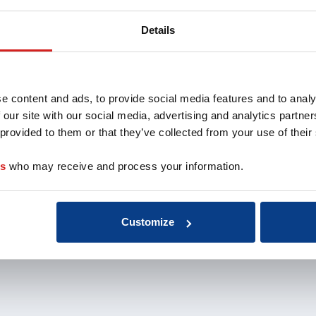
oach
Aansluiten als
Missie 
opleider
Organis
Details
au
Aansluiten als
EMCC G
 de coach
organisatie
Beroep
nten
Aansluiten als
Kwalite
coachbureau
Onderz
e content and ads, to provide social media features and to analy
Ontdek jouw
weten
 our site with our social media, advertising and analytics partn
voordelen als interne
Klacht
 provided to them or that they’ve collected from your use of their
coach
Veelge
Vacatu
es
who may receive and process your information.
Customize