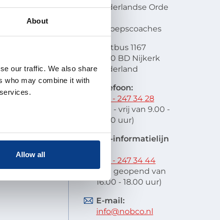
en visie
Nederlandse Orde
atie
van
About
lobal
Beroepscoaches
scode
Postbus 1167
it
3860 BD Nijkerk
oek en
se our traffic. We also share
Nederland
schap
ers who may combine it with
 indienen
Telefoon:
 services.
stelde vragen
033 - 247 34 28
res
(ma - vrij van 9.00 -
12.00 uur)
EIA-informatielijn
tel:
Allow all
033 - 247 34 44
(ma geopend van
16.00 - 18.00 uur)
E-mail:
info@nobco.nl