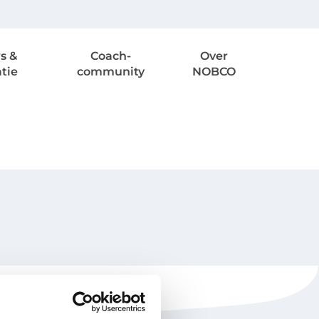
s &
Coach-
Over
atie
community
NOBCO
NOBCO
Contactgegevens