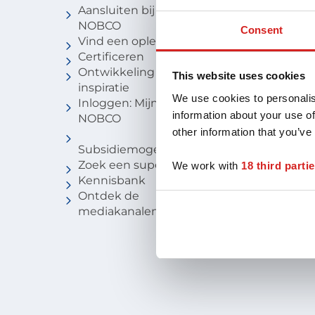
Aansluiten bij
Vind een c
NOBCO
Vind een
Consent
Vind een opleiding
coachbure
Certificeren
Niveau van
Ontwikkeling en
Voor stude
This website uses cookies
inspiratie
We use cookies to personalis
Inloggen: Mijn
information about your use of
NOBCO
other information that you’ve
Subsidiemogelijkheden
Zoek een supervisor
We work with
18 third parti
Kennisbank
Ontdek de
mediakanalen