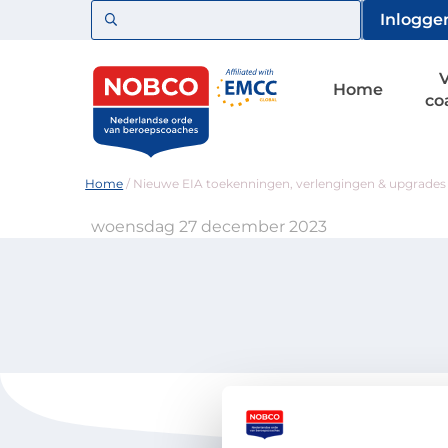
Zoeken
Inlogge
Home
co
Home
/
Nieuwe EIA toekenningen, verlengingen & upgrades
woensdag 27 december 2023
Voor coaches
Vind een 