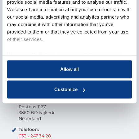
Over NOBCO
provide social media features and to analyse our traffic.
We also share information about your use of our site with
Missie en visie
our social media, advertising and analytics partners who
Organisatie
may combine it with other information that you’ve
EMCC Global
provided to them or that they’ve collected from your use
Beroepscode
of their services.
Kwaliteit
Onderzoek en wetenschap
We work with
18 third parties
who may receive and
Klacht indienen
process your information.
Veelgestelde vragen
Allow all
Vacatures
Contactgegevens
Customize
Nederlandse Orde van Beroepscoaches
Postbus 1167
3860 BD Nijkerk
Nederland
Telefoon:
033 - 247 34 28