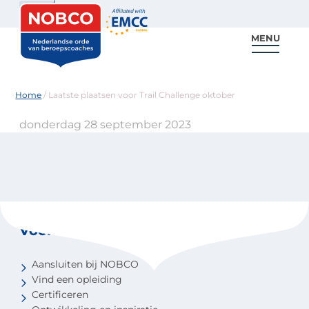
Zoeken
MENU
Voor coaches
Vind een coach
Voor partners
Nieuws & Inspiratie
Home
/
Laatste plaatsen voor Trail Challenge oktober
donderdag 28 september 2023
Voor coaches
Aansluiten bij NOBCO
Vind een opleiding
Certificeren