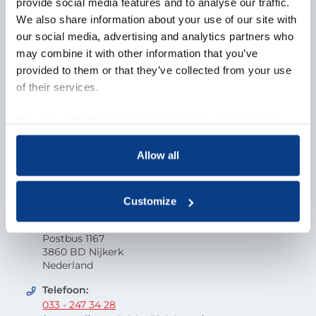
provide social media features and to analyse our traffic.
We also share information about your use of our site with
Missie en visie
our social media, advertising and analytics partners who
Organisatie
may combine it with other information that you’ve
EMCC Global
provided to them or that they’ve collected from your use
Beroepscode
of their services.
Kwaliteit
Onderzoek en wetenschap
We work with
18 third parties
who may receive and
Klacht indienen
process your information.
Veelgestelde vragen
Allow all
Vacatures
Contactgegevens
Customize
Nederlandse Orde van Beroepscoaches
Postbus 1167
3860 BD Nijkerk
Nederland
Telefoon:
033 - 247 34 28