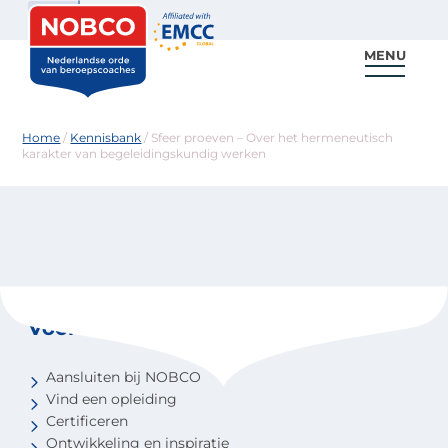
Zoeken
MENU
Voor coaches
Vind een coach
Voor partners
Nieuws & Inspiratie
Home
/
Kennisbank
/
Sfeer proeven – Over het hermeneutisch
karakter van begeleidingskundig werken
Voor coaches
Aansluiten bij NOBCO
Vind een opleiding
Certificeren
Ontwikkeling en inspiratie