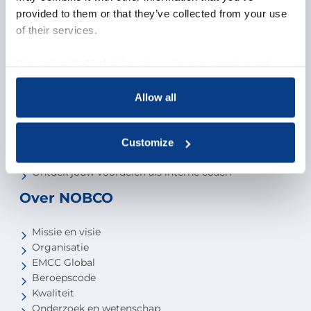
provided to them or that they’ve collected from your use
Vind een coach
of their services.
Vind een coachbureau
Niveau van de coach
We work with
18 third parties
who may receive and
Voor studenten
process your information.
Voor partners
Allow all
Aansluiten als opleider
Aansluiten als organisatie
Customize
Aansluiten als coachbureau
Ontdek jouw voordelen als interne coach
Over NOBCO
Missie en visie
Organisatie
EMCC Global
Beroepscode
Kwaliteit
Onderzoek en wetenschap