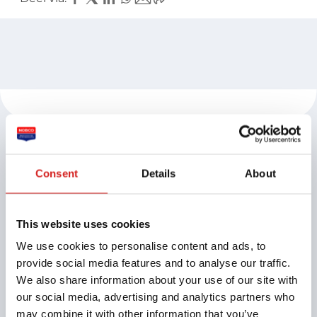
Voor coaches
Aansluiten bij NOBCO
Vind een opleiding
Consent
Details
About
Certificeren
Ontwikkeling en inspiratie
Inloggen: Mijn NOBCO
This website uses cookies
Subsidiemogelijkheden
We use cookies to personalise content and ads, to
Zoek een supervisor
Kennisbank
provide social media features and to analyse our traffic.
Ontdek de mediakanalen
We also share information about your use of our site with
our social media, advertising and analytics partners who
Vind een coach
may combine it with other information that you’ve