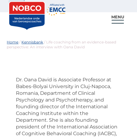
Zoeken
MENU
Voor coaches
Vind een coach
Voor partners
Nieuws & Inspiratie
Home
/
Kennisbank
/
Life coaching from an evidence-based
perspective: An interview with Oana David
Dr. Oana David is Associate Professor at
Babes-Bolyai University in Cluj-Napoca,
Romania, Department of Clinical
Psychology and Psychotherapy, and
founding director of the International
Coaching Institute within the
Department. She is also founding
president of the International Association
of Cognitive Behavioral Coaching (IACBC),