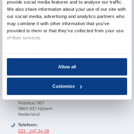
Over NOBCO
provide social media features and to analyse our traffic.
We also share information about your use of our site with
Missie en visie
our social media, advertising and analytics partners who
Organisatie
may combine it with other information that you’ve
EMCC Global
provided to them or that they’ve collected from your use
Beroepscode
of their services.
Kwaliteit
Onderzoek en wetenschap
We work with
18 third parties
who may receive and
Klacht indienen
process your information.
Veelgestelde vragen
Allow all
Vacatures
Contactgegevens
Customize
Nederlandse Orde van Beroepscoaches
Postbus 1167
3860 BD Nijkerk
Nederland
Telefoon:
033 - 247 34 28