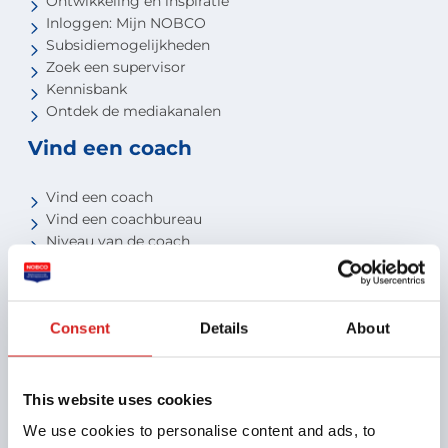
Ontwikkeling en inspiratie
Inloggen: Mijn NOBCO
Subsidiemogelijkheden
Zoek een supervisor
Kennisbank
Ontdek de mediakanalen
Vind een coach
Vind een coach
Vind een coachbureau
Niveau van de coach
Voor studenten
Voor partners
Consent
Details
About
Aansluiten als opleider
Aansluiten als organisatie
Aansluiten als coachbureau
This website uses cookies
Ontdek jouw voordelen als interne coach
We use cookies to personalise content and ads, to