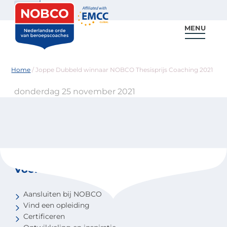
Zoeken
MENU
Voor coaches
Vind een coach
Voor partners
Nieuws & Inspiratie
Home
/
Joppe Dubbeld winnaar NOBCO Thesisprijs Coaching 2021
donderdag 25 november 2021
Voor coaches
Aansluiten bij NOBCO
Vind een opleiding
Certificeren