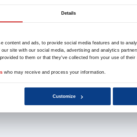
oach
Aansluiten als
Missie 
opleider
Organis
Details
au
Aansluiten als
EMCC G
 de coach
organisatie
Beroep
nten
Aansluiten als
Kwalite
coachbureau
Onderz
e content and ads, to provide social media features and to analy
Ontdek jouw
weten
 our site with our social media, advertising and analytics partn
voordelen als interne
Klacht
 provided to them or that they’ve collected from your use of their
coach
Veelge
Vacatu
es
who may receive and process your information.
Customize