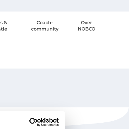
s &
Coach-
Over
atie
community
NOBCO
NOBCO
Contactgegevens