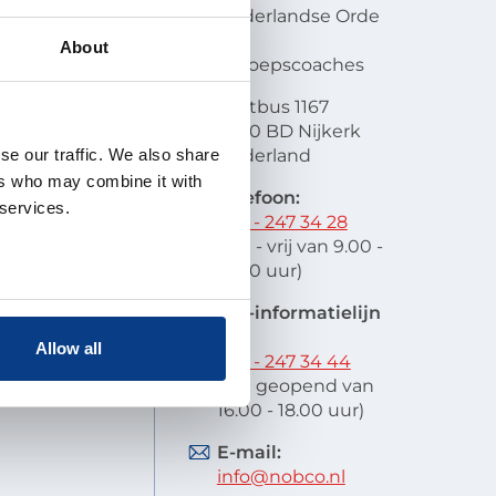
en visie
Nederlandse Orde
atie
van
About
lobal
Beroepscoaches
scode
Postbus 1167
it
3860 BD Nijkerk
oek en
se our traffic. We also share
Nederland
schap
ers who may combine it with
 indienen
Telefoon:
 services.
stelde vragen
033 - 247 34 28
res
(ma - vrij van 9.00 -
12.00 uur)
EIA-informatielijn
tel:
Allow all
033 - 247 34 44
(ma geopend van
16.00 - 18.00 uur)
E-mail:
info@nobco.nl