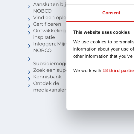
Aansluiten bij
Vind een c
NOBCO
Vind een
Consent
Vind een opleiding
coachbure
Certificeren
Niveau van
Ontwikkeling en
Voor stude
This website uses cookies
inspiratie
We use cookies to personalis
Inloggen: Mijn
information about your use of
NOBCO
other information that you’ve
Subsidiemogelijkheden
Zoek een supervisor
We work with
18 third parti
Kennisbank
Ontdek de
mediakanalen