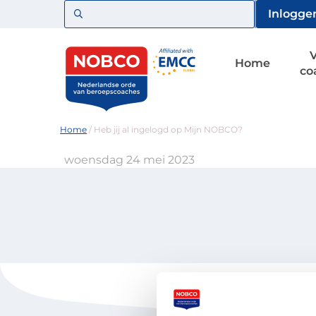
Zoeken
Inlogge
Home
co
Home
/
Heb jij al ingelogd op Mijn NOBCO?
woensdag 24 mei 2023
Voor coaches
Vind een 