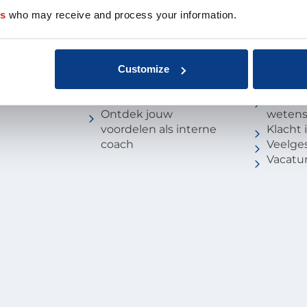
es
who may receive and process your information.
oach
Aansluiten als
Missie 
opleider
Organis
au
Aansluiten als
EMCC G
 de coach
organisatie
Beroep
Customize
nten
Aansluiten als
Kwalite
coachbureau
Onderz
Ontdek jouw
weten
voordelen als interne
Klacht
coach
Veelge
Vacatu