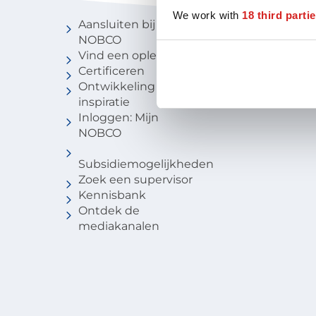
We work with
18 third parti
Aansluiten bij
Vind een c
NOBCO
Vind een
Vind een opleiding
coachbure
Certificeren
Niveau van
Ontwikkeling en
Voor stude
inspiratie
Inloggen: Mijn
NOBCO
Subsidiemogelijkheden
Zoek een supervisor
Kennisbank
Ontdek de
mediakanalen