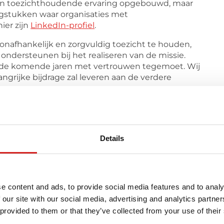
e en toezichthoudende ervaring opgebouwd, maar
agstukken waar organisaties met
ier zijn
LinkedIn-profiel
.
onafhankelijk en zorgvuldig toezicht te houden,
ondersteunen bij het realiseren van de missie.
wij de komende jaren met vertrouwen tegemoet. Wij
angrijke bijdrage zal leveren aan de verdere
uit naar de samenwerking!
Details
e content and ads, to provide social media features and to analy
 our site with our social media, advertising and analytics partn
 provided to them or that they’ve collected from your use of their
coach
Voor partners
Over 