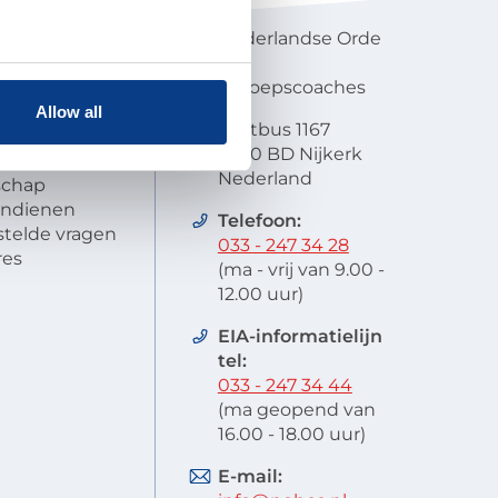
en visie
Nederlandse Orde
atie
van
lobal
Beroepscoaches
scode
Allow all
Postbus 1167
it
3860 BD Nijkerk
oek en
Nederland
schap
 indienen
Telefoon:
stelde vragen
033 - 247 34 28
res
(ma - vrij van 9.00 -
12.00 uur)
EIA-informatielijn
tel:
033 - 247 34 44
(ma geopend van
16.00 - 18.00 uur)
E-mail: