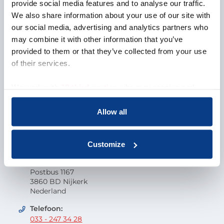
Over NOBCO
provide social media features and to analyse our traffic.
We also share information about your use of our site with
Missie en visie
our social media, advertising and analytics partners who
Organisatie
may combine it with other information that you’ve
EMCC Global
provided to them or that they’ve collected from your use
Beroepscode
of their services.
Kwaliteit
Onderzoek en wetenschap
We work with
18 third parties
who may receive and
Klacht indienen
process your information.
Veelgestelde vragen
Allow all
Vacatures
Contactgegevens
Customize
Nederlandse Orde van Beroepscoaches
Postbus 1167
3860 BD Nijkerk
Nederland
Telefoon:
033 - 247 34 28