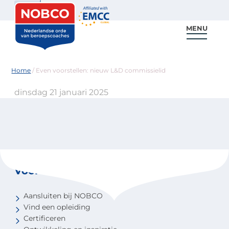
Zoeken
MENU
Voor coaches
Vind een coach
Voor partners
Nieuws & Inspiratie
Home
/
Even voorstellen: nieuw L&D commissielid
dinsdag 21 januari 2025
Voor coaches
Aansluiten bij NOBCO
Vind een opleiding
Certificeren