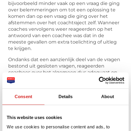
bijvoorbeeld minder vaak op een vraag die ging
over belemmeringen om tot een oplossing te
komen dan op een vraag die ging over het
afstemmen over het coachtraject zelf. Wanneer
coaches vervolgens weer reageerden op het
antwoord van een coachee was dat in de
meeste gevallen om extra toelichting of uitleg
te krijgen.
Ondanks dat een aanzienlijk deel van de vragen
bestond uit gesloten vragen, reageerden
coachees over het algemeen dus adequaat op
de vragen van hun coach met een antwoord.
Gesloten vragen lijken dus niet zondermeer te
leiden tot minder uitgebreide antwoorden dan
Consent
Details
About
open vragen. Bij het analyseren van de reacties
van coachees op de vragen van hun coach
keken de onderzoekers helaas alleen naar de
verschillende functies van de vragen, en niet
This website uses cookies
naar de grammaticale vorm ervan. Op basis van
We use cookies to personalise content and ads, to
de resultaten kan dus nog niet de harde