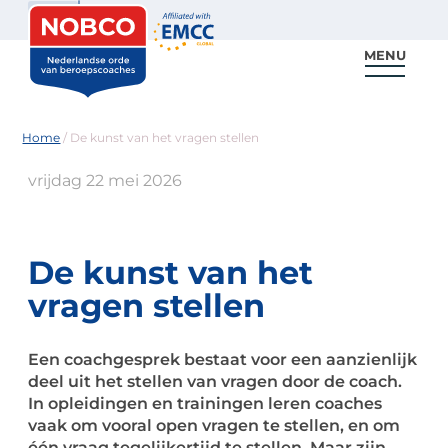
Zoeken
MENU
Voor coaches
Vind een coach
Voor partners
Nieuws & Inspiratie
Home
/
De kunst van het vragen stellen
vrijdag 22 mei 2026
De kunst van het
vragen stellen
Een coachgesprek bestaat voor een aanzienlijk
deel uit het stellen van vragen door de coach.
In opleidingen en trainingen leren coaches
vaak om vooral open vragen te stellen, en om
één vraag tegelijkertijd te stellen. Maar zijn