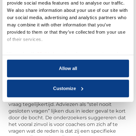
provide social media features and to analyse our traffic.
conclusie worden getrokken dat er op gesloten
We also share information about your use of our site with
vragen altijd een volledig antwoord wordt
our social media, advertising and analytics partners who
gegeven door coachees. Toch laten de
may combine it with other information that you’ve
resultaten zien dat, ongeacht de grammaticale
provided to them or that they’ve collected from your use
vorm van een vraag, coachees in ruim 70% van
de gevallen reageerden op de vraag van hun
of their services.
coach, terwijl slechts 44% van die vragen
bestond uit open vragen (zoals wat, waarom, wie,
We work with
18 third parties
who may receive and
wanneer etc.).
process your information.
Allow all
Op basis van de resultaten concluderen de
onderzoekers dat het voor coaches zinvoller is
om zich te richten op de functie van een vraag
Customize
dan op de grammaticale vorm ervan. Datzelfde
lijkt te gelden voor het stellen van meer dan één
vraag tegelijkertijd. Adviezen als “stel nooit
gesloten vragen” lijken dus in ieder geval te kort
door de bocht. De onderzoekers suggereren dat
het vooral zinvol is voor coaches om zich af te
vragen wat de reden is dat zij een specifieke