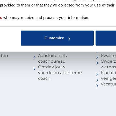
 provided to them or that they’ve collected from your use of their
es
who may receive and process your information.
coach
Voor partners
Over 
oach
Aansluiten als
Missie 
Customize
opleider
Organis
au
Aansluiten als
EMCC G
 de coach
organisatie
Beroep
nten
Aansluiten als
Kwalite
coachbureau
Onderz
Ontdek jouw
weten
voordelen als interne
Klacht
coach
Veelge
Vacatu