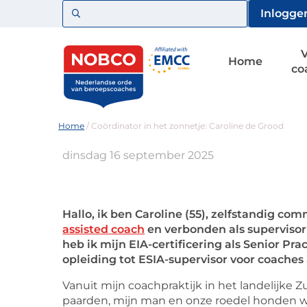
Zoeken
Inlogge
Home
co
Home
/
Coördinator in het zonnetje: Caroline de Grood
dinsdag 16 september 2025
Hallo, ik ben Caroline (55), zelfstandig c
assisted coach
en verbonden als supervisor
heb ik mijn EIA-certificering als Senior P
opleiding tot ESIA-supervisor voor coaches 
Vanuit mijn coachpraktijk in het landelijke
paarden, mijn man en onze roedel honden wer