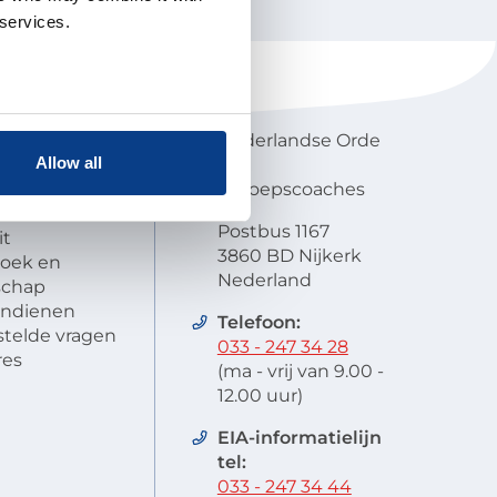
 services.
NOBCO
Contactgegevens
en visie
Nederlandse Orde
Allow all
atie
van
lobal
Beroepscoaches
scode
Postbus 1167
it
3860 BD Nijkerk
oek en
Nederland
schap
 indienen
Telefoon:
stelde vragen
033 - 247 34 28
res
(ma - vrij van 9.00 -
12.00 uur)
EIA-informatielijn
tel:
033 - 247 34 44