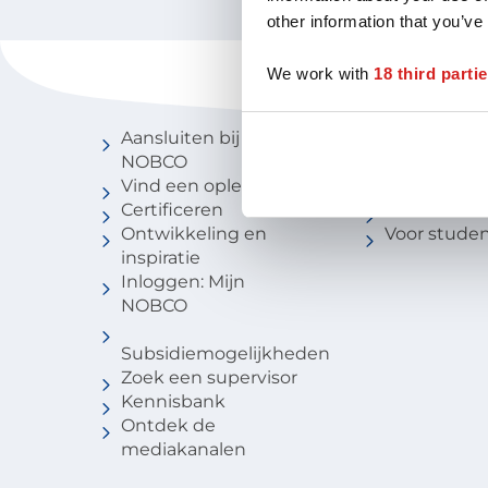
other information that you’ve
We work with
18 third parti
Voor coaches
Vind een 
Aansluiten bij
Vind een c
NOBCO
Vind een
Vind een opleiding
coachbure
Certificeren
Niveau van
Ontwikkeling en
Voor stude
inspiratie
Inloggen: Mijn
NOBCO
Subsidiemogelijkheden
Zoek een supervisor
Kennisbank
Ontdek de
mediakanalen