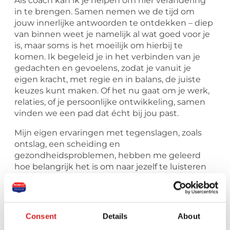
Als coach kan ik je helpen om hier verandering
in te brengen. Samen nemen we de tijd om
jouw innerlijke antwoorden te ontdekken – diep
van binnen weet je namelijk al wat goed voor je
is, maar soms is het moeilijk om hierbij te
komen. Ik begeleid je in het verbinden van je
gedachten en gevoelens, zodat je vanuit je
eigen kracht, met regie en in balans, de juiste
keuzes kunt maken. Of het nu gaat om je werk,
relaties, of je persoonlijke ontwikkeling, samen
vinden we een pad dat écht bij jou past.
Mijn eigen ervaringen met tegenslagen, zoals
ontslag, een scheiding en
gezondheidsproblemen, hebben me geleerd
hoe belangrijk het is om naar jezelf te luisteren
en je hart te volgen.
Ik begrijp hoe uitdagend het kan zijn om weer in
beweging te komen, vooral als je innerlijke
Consent
Details
About
kritische stemmetjes in de weg staan. Maar juist