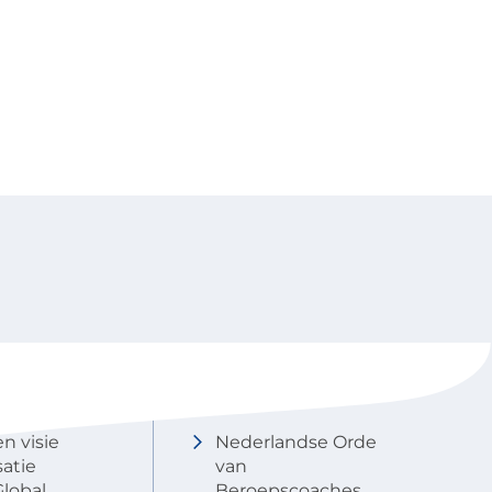
NOBCO
Contactgegevens
en visie
Nederlandse Orde
atie
van
lobal
Beroepscoaches