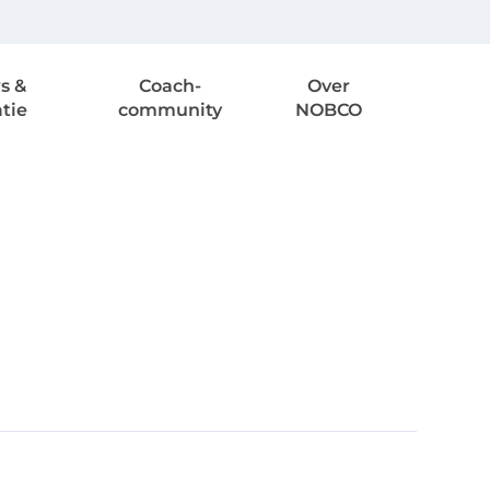
s &
Coach-
Over
atie
community
NOBCO