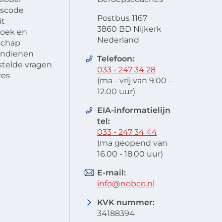
scode
Postbus 1167
it
3860 BD Nijkerk
oek en
Nederland
schap
 indienen
Telefoon:
stelde vragen
033 - 247 34 28
res
(ma - vrij van 9.00 -
12.00 uur)
EIA-informatielijn
tel:
033 - 247 34 44
(ma geopend van
16.00 - 18.00 uur)
E-mail:
info@nobco.nl
KVK nummer:
34188394