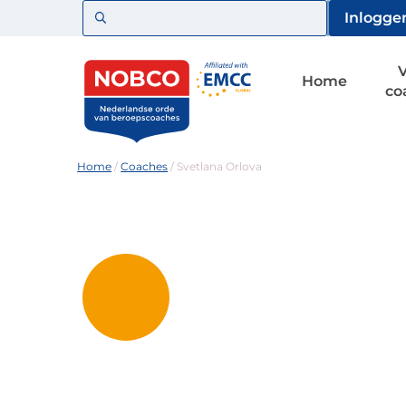
Zoeken
Inlogge
Home
co
Home
/
Coaches
/
Svetlana Orlova