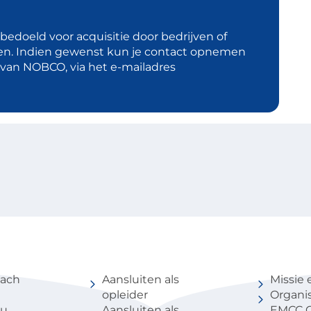
t bedoeld voor acquisitie door bedrijven of
en. Indien gewenst kun je contact opnemen
d van NOBCO, via het e-mailadres
coach
Voor partners
Over 
oach
Aansluiten als
Missie 
opleider
Organis
au
Aansluiten als
EMCC G