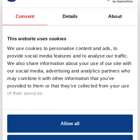
‘Wat houdt mij op koers?’ Diepgaande
verbindingen ervaren met mijn gezin, mijn
Consent
Details
About
buitenlandse familie, mijn vrienden hier en
overal ter wereld. En daarnaast het reizen:
letterlijk door de wereld, theoretisch door
boeken en heel praktisch door mezelf.
This website uses cookies
We use cookies to personalise content and ads, to
provide social media features and to analyse our traffic.
Stuur een bericht naar deze coach
We also share information about your use of our site with
our social media, advertising and analytics partners who
may combine it with other information that you’ve
Je naam *
provided to them or that they’ve collected from your use
of their services.
Je e-mailadres *
We work with
18 third parties
who may receive and
process your information.
Telefoonnummer
Allow all
Je bericht *