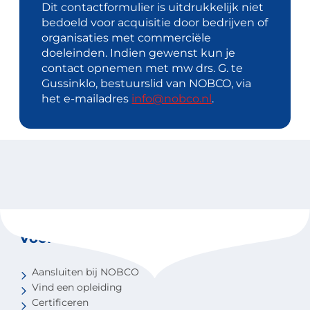
Dit contactformulier is uitdrukkelijk niet
bedoeld voor acquisitie door bedrijven of
organisaties met commerciële
doeleinden. Indien gewenst kun je
contact opnemen met mw drs. G. te
Gussinklo, bestuurslid van NOBCO, via
het e-mailadres
info@nobco.nl
.
Voor coaches
Aansluiten bij NOBCO
Vind een opleiding
Certificeren