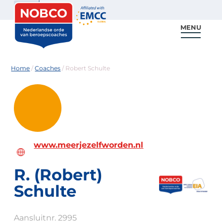
Zoeken
MENU
Voor coaches
Vind een coach
Voor partners
Nieuws & Inspiratie
Home
/
Coaches
/
Robert Schulte
www.meerjezelfworden.nl
R. (Robert)
Schulte
Aansluitnr. 2995