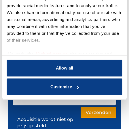
Je e-mailadres *
provide social media features and to analyse our traffic.
We also share information about your use of our site with
Telefoonnummer
our social media, advertising and analytics partners who
may combine it with other information that you’ve
provided to them or that they’ve collected from your use
Je bericht *
of their services.
We work with
18 third parties
who may receive and
process your information.
Allow all
Customize
Acquisitie wordt niet op
prijs gesteld