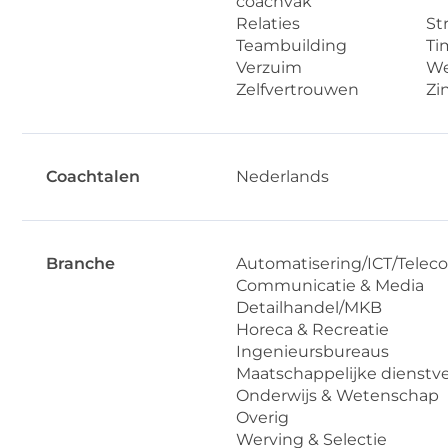
coachvak
Relaties
St
Teambuilding
Ti
Verzuim
We
Zelfvertrouwen
Zi
Coachtalen
Nederlands
Branche
Automatisering/ICT/Telec
Communicatie & Media
Detailhandel/MKB
Horeca & Recreatie
Ingenieursbureaus
Maatschappelijke dienstv
Onderwijs & Wetenschap
Overig
Werving & Selectie