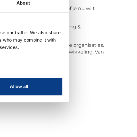
About
id en richting terug. Want of je nu wilt
aan/werk | Relaties, samenwerking &
se our traffic. We also share
ers who may combine it with
ces) bij verschillende grote organisaties.
 services.
ontuur. Van vernieuwing en ontwikkeling. Van
Allow all