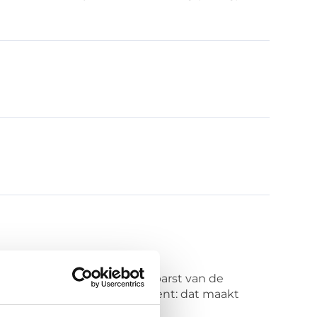
lf. Maar vaker nog omdat je barst van de
emer, medewerker of ouder bent: dat maakt