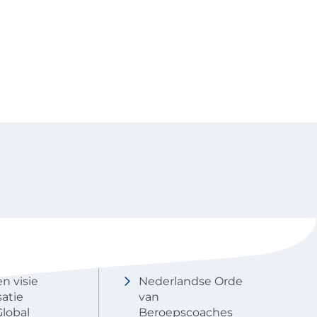
NOBCO
Contactgegevens
en visie
Nederlandse Orde
atie
van
lobal
Beroepscoaches