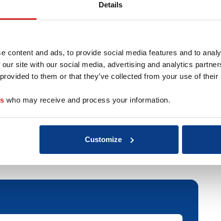
Details
t niet alleen te doen. Samen brengen we de rust, helderhe
ér mogelijk dan je nu laat zien.
Leiderschap & effectiviteit | Stress & vitaliteit | Loopb
e content and ads, to provide social media features and to analy
 our site with our social media, advertising and analytics partn
0+ jaar werkervaring als consultant in HR (Human Resour
 provided to them or that they’ve collected from your use of their
ng, eerlijkheid en vrijheid. Tegelijkertijd hou ik van av
taat wanneer je buiten je comfortzone stapt.
es
who may receive and process your information.
r mijn website www.rickonnect.nl
Customize
r deze coach