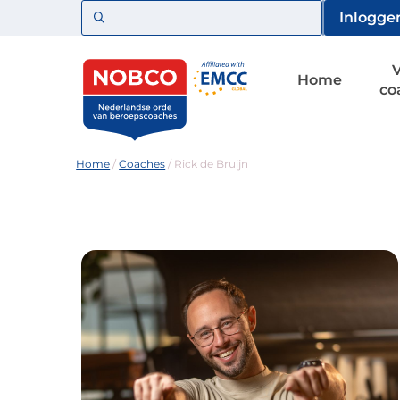
Zoeken
Inlogge
Home
co
Home
/
Coaches
/
Rick de Bruijn