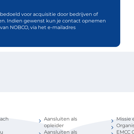
t bedoeld voor acquisitie door bedrijven of
en. Indien gewenst kun je contact opnemen
d van NOBCO, via het e-mailadres
coach
Voor partners
Over 
oach
Aansluiten als
Missie 
opleider
Organis
au
Aansluiten als
EMCC G