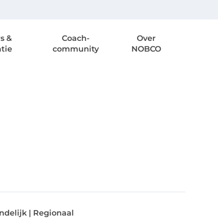
s &
Coach-
Over
atie
community
NOBCO
ndelijk | Regionaal