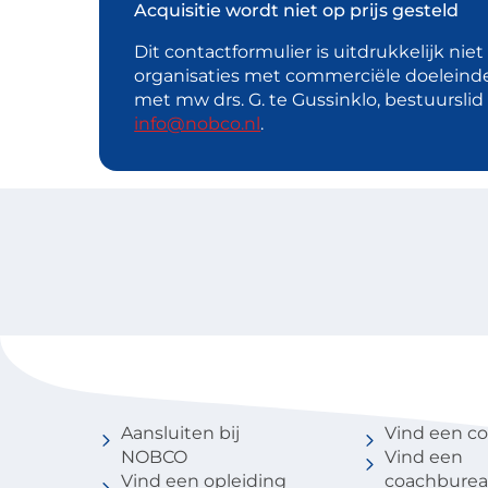
Acquisitie wordt niet op prijs gesteld
Dit contactformulier is uitdrukkelijk nie
organisaties met commerciële doeleind
met mw drs. G. te Gussinklo, bestuursli
info@nobco.nl
.
Voor coaches
Vind een 
Aansluiten bij
Vind een c
NOBCO
Vind een
Vind een opleiding
coachbure