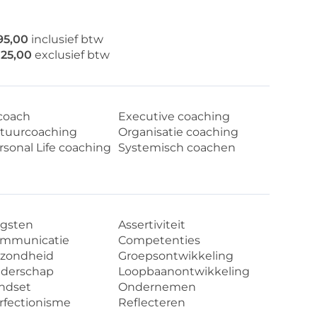
95,00
inclusief btw
125,00
exclusief btw
coach
Executive coaching
tuurcoaching
Organisatie coaching
rsonal Life coaching
Systemisch coachen
gsten
Assertiviteit
mmunicatie
Competenties
zondheid
Groepsontwikkeling
iderschap
Loopbaanontwikkeling
ndset
Ondernemen
rfectionisme
Reflecteren