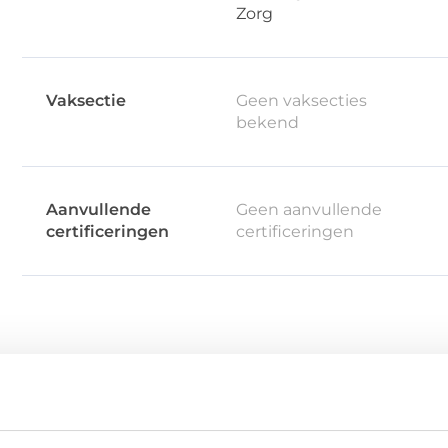
Zorg
Vaksectie
Geen vaksecties
bekend
Aanvullende
Geen aanvullende
certificeringen
certificeringen
Soms omdat je vastloopt in je werk, je energie of in jeze
oekt naar de juiste aanpak. Of je nu directeur, ondern
llemaal mens.