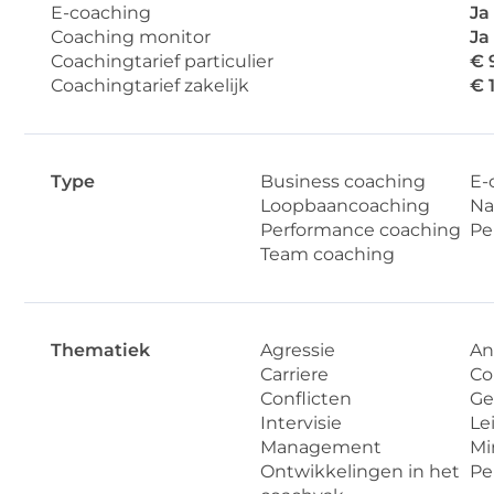
E-coaching
Ja
Coaching monitor
Ja
Coachingtarief particulier
€ 
Coachingtarief zakelijk
€ 
Type
Business coaching
E-
Loopbaancoaching
Na
Performance coaching
Pe
Team coaching
Thematiek
Agressie
An
Carriere
Co
Conflicten
Ge
Intervisie
Le
Management
Mi
Ontwikkelingen in het
Pe