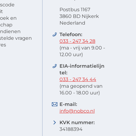
scode
Postbus 1167
it
3860 BD Nijkerk
oek en
Nederland
schap
 indienen
Telefoon:
stelde vragen
033 - 247 34 28
res
(ma - vrij van 9.00 -
12.00 uur)
EIA-informatielijn
tel:
033 - 247 34 44
(ma geopend van
16.00 - 18.00 uur)
E-mail:
info@nobco.nl
KVK nummer:
34188394