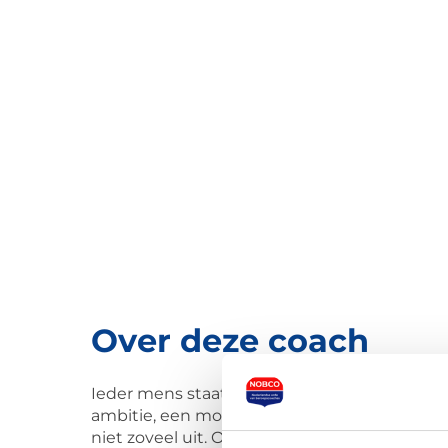
Over deze coach
Ieder mens staat wel eens op een kruispunt. 
ambitie, een mooi idee hebt, en simpelweg z
niet zoveel uit. Onder al die rollen zijn we a