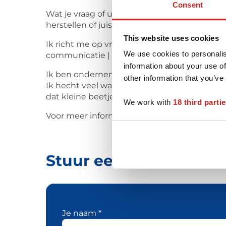
Consent
Wat je vraag of uitdaging ook is, je hoeft he
herstellen of juist wilt groeien: er is vaak mé
This website uses cookies
Ik richt me op vraagstukken als (Persoonlijk) 
We use cookies to personalis
communicatie | Levensvragen/zingeving
information about your use of
Ik ben ondernemer en Coach. Daarnaast heb 1
other information that you’ve
Ik hecht veel waarde aan veiligheid, verbindi
dat kleine beetje gezonde spanning dat onts
We work with
18 third parti
Voor meer informatie verwijs ik je graag naa
Stuur een bericht naa
Je naam *