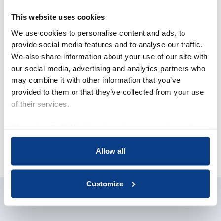
This website uses cookies
We use cookies to personalise content and ads, to
provide social media features and to analyse our traffic.
Acquisitie wordt niet op
We also share information about your use of our site with
prijs gesteld
our social media, advertising and analytics partners who
may combine it with other information that you’ve
Dit contactformulier is uitdrukkelijk niet
provided to them or that they’ve collected from your use
bedoeld voor acquisitie door bedrijven of
of their services.
organisaties met commerciële
doeleinden. Indien gewenst kun je
contact opnemen met mw drs. G. te
We work with
18 third parties
who may receive and
Gussinklo, bestuurslid van NOBCO, via
process your information.
het e-mailadres
info@nobco.nl
.
Allow all
Customize