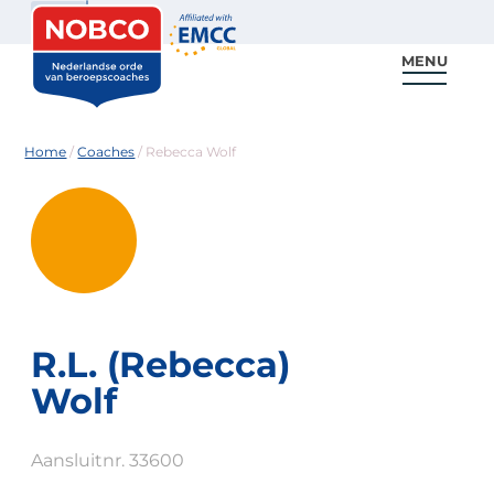
Zoeken
MENU
Voor coaches
Vind een coach
Voor partners
Nieuws & Inspiratie
Home
/
Coaches
/
Rebecca Wolf
R.L. (Rebecca)
Wolf
Aansluitnr. 33600