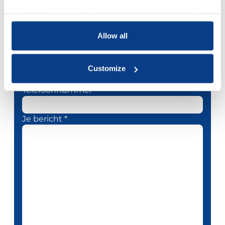
We work with
18 third parties
who may receive and
process your information.
Je naam *
Allow all
Je e-mailadres *
Customize
Telefoonnummer
Je bericht *