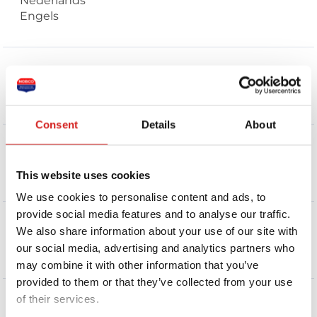
Nederlands
Engels
Branche
Geen branches bekend
Consent
Details
About
Vaksectie
Geen vaksecties bekend
This website uses cookies
We use cookies to personalise content and ads, to
provide social media features and to analyse our traffic.
We also share information about your use of our site with
Aanvullende certificeringen
Geen aanvullende certificeringen
our social media, advertising and analytics partners who
may combine it with other information that you’ve
provided to them or that they’ve collected from your use
of their services.
Stuur een bericht naar deze coach