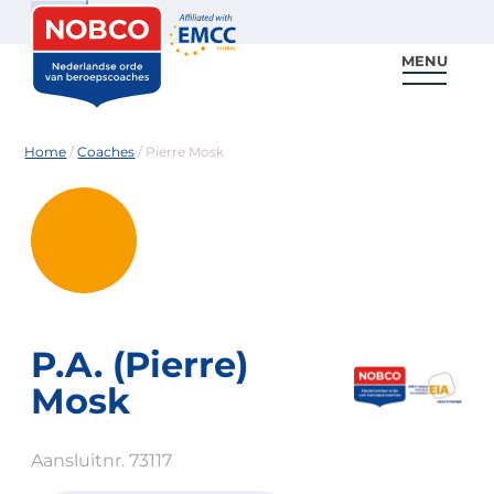
Zoeken
MENU
Voor coaches
Vind een coach
Voor partners
Nieuws & Inspiratie
Home
/
Coaches
/
Pierre Mosk
P.A. (Pierre)
Mosk
Aansluitnr. 73117