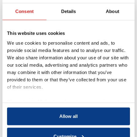
Consent
Details
About
This website uses cookies
We use cookies to personalise content and ads, to
provide social media features and to analyse our traffic.
We also share information about your use of our site with
our social media, advertising and analytics partners who
may combine it with other information that you’ve
Acquisitie wordt niet op
provided to them or that they’ve collected from your use
prijs gesteld
of their services.
Dit contactformulier is uitdrukkelijk niet
We work with
18 third parties
who may receive and
bedoeld voor acquisitie door bedrijven of
process your information.
organisaties met commerciële
Allow all
doeleinden. Indien gewenst kun je
contact opnemen met mw drs. G. te
Gussinklo, bestuurslid van NOBCO, via
Customize
het e-mailadres
info@nobco.nl
.