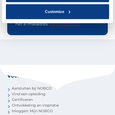
organisaties met commerciële
doeleinden. Indien gewenst kun je
Customize
contact opnemen met mw drs. G. te
Gussinklo, bestuurslid van NOBCO, via
het e-mailadres
info@nobco.nl
.
Voor coaches
Aansluiten bij NOBCO
Vind een opleiding
Certificeren
Ontwikkeling en inspiratie
Inloggen: Mijn NOBCO