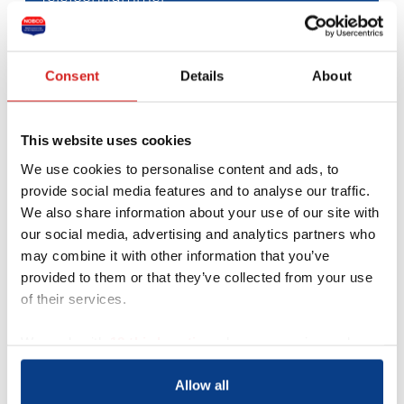
Je bericht *
Consent
Details
About
This website uses cookies
We use cookies to personalise content and ads, to
provide social media features and to analyse our traffic.
We also share information about your use of our site with
our social media, advertising and analytics partners who
may combine it with other information that you’ve
provided to them or that they’ve collected from your use
of their services.
Acquisitie wordt niet op
prijs gesteld
We work with
18 third parties
who may receive and
process your information.
Dit contactformulier is uitdrukkelijk niet
Allow all
bedoeld voor acquisitie door bedrijven of