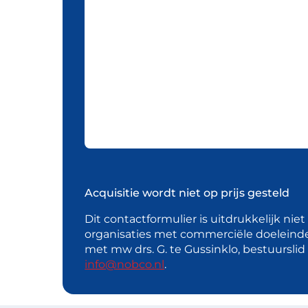
Acquisitie wordt niet op prijs gesteld
Dit contactformulier is uitdrukkelijk nie
organisaties met commerciële doeleind
met mw drs. G. te Gussinklo, bestuursli
info@nobco.nl
.