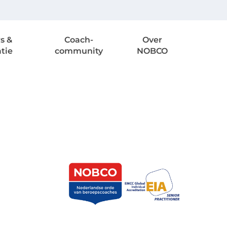
s &
Coach-
Over
atie
community
NOBCO