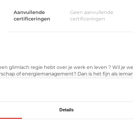
Aanvullende
Geen aanvullende
certificeringen
certificeringen
en glimlach regie hebt over je werk en leven ? Wil je we
derschap of energiemanagement? Dan is het fijn als ieman
!
het gebied van veerkracht, leiderschap, en loopbaan. Als
fd en hart om je keuzevrijheid te vergroten. Patronen en
 helpen of in de weg zitten. Ik laat je ervaren daar wa
Details
eling. Zodat je weer aan het stuur komt van jouw leven e
 vanuit wederzijds vertrouwen en respect. Na een aantal 