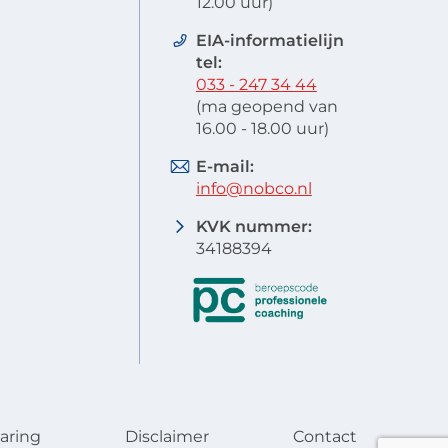
12.00 uur)
EIA-informatielijn
tel:
033 - 247 34 44
(ma geopend van
16.00 - 18.00 uur)
E-mail:
info@nobco.nl
KVK nummer:
34188394
aring
Disclaimer
Contact