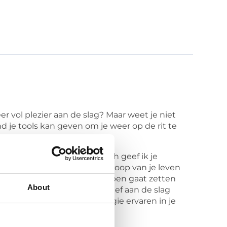
er vol plezier aan de slag? Maar weet je niet
d je tools kan geven om je weer op de rit te
 Senior gecertificeerd coach geef ik je
 overtuigingen heb je in de loop van je leven
ar het wringt, zodat je stappen gaat zetten
About
n vol vitaliteit en perspectief aan de slag
coachsessies zal je eigen regie ervaren in je