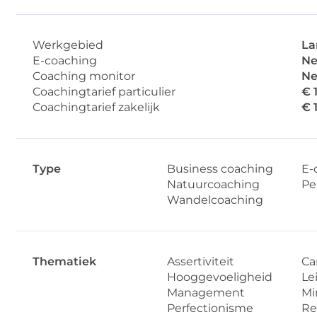
Werkgebied
La
E-coaching
Ne
Coaching monitor
Ne
Coachingtarief particulier
€ 
Coachingtarief zakelijk
€ 
Type
Business coaching
E-
Natuurcoaching
Pe
Wandelcoaching
Thematiek
Assertiviteit
Ca
Hooggevoeligheid
Le
Management
Mi
Perfectionisme
Re