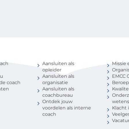
coach
Voor partners
Over 
oach
Aansluiten als
Missie 
opleider
Organis
au
Aansluiten als
EMCC G
 de coach
organisatie
Beroep
nten
Aansluiten als
Kwalite
coachbureau
Onderz
Ontdek jouw
weten
voordelen als interne
Klacht
coach
Veelge
Vacatu