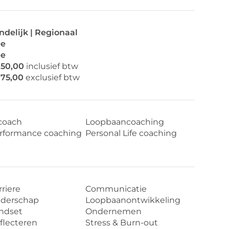
ndelijk | Regionaal
e
e
150,00
inclusief btw
175,00
exclusief btw
coach
Loopbaancoaching
rformance coaching
Personal Life coaching
rriere
Communicatie
iderschap
Loopbaanontwikkeling
ndset
Ondernemen
flecteren
Stress & Burn-out