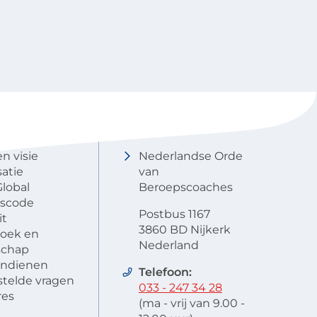
NOBCO
Contactgegevens
en visie
Nederlandse Orde
atie
van
lobal
Beroepscoaches
scode
Postbus 1167
it
3860 BD Nijkerk
oek en
Nederland
schap
 indienen
Telefoon:
stelde vragen
033 - 247 34 28
res
(ma - vrij van 9.00 -