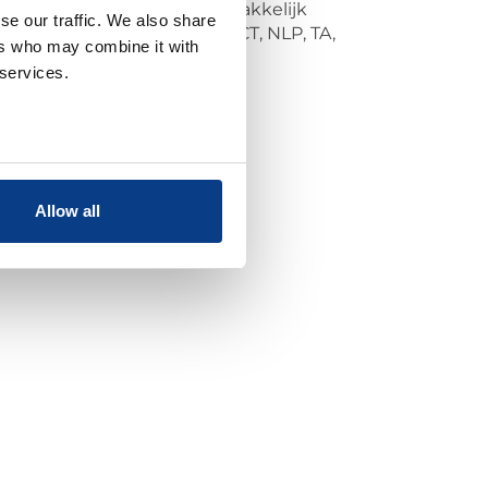
pt bijna voor de deur) en makkelijk
se our traffic. We also share
wikkeling door inzet van ACT, NLP, TA,
ers who may combine it with
 services.
Allow all