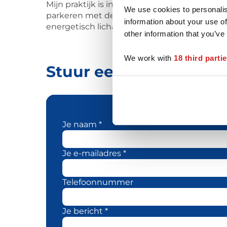
Mijn praktijk is in Wapenveld, goed bereikb
We use cookies to personalis
parkeren met de auto. Ik ben geschoold CSR 
information about your use of
energetisch lichaamswerk en systemische op
other information that you’ve
We work with
18 third parti
Stuur een bericht naa
Je naam *
Je e-mailadres *
Telefoonnummer
Je bericht *