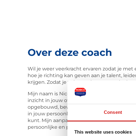
Over deze coach
Wil je weer veerkracht ervaren zodat je met e
hoe je richting kan geven aan je talent, lei
krijgen. Zodat je vol energie weer verder kan
Mijn naam is Nico van Rossum en ik coach op 
inzicht in jouw overtuigingen, patronen, hoo
opgebouwd, bewust en onbewust, en kunnen je
Consent
in jouw persoonlijke en professionele ontwikk
kunt. Mijn aanpak is praktisch, zorgvuldig en
persoonlijke en professionele situatie.
This website uses cookies