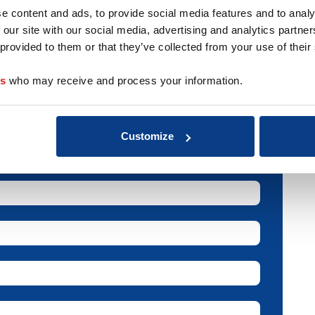
aar met openbaar vervoer vanaf Zwolle en Epe (de bus sto
e content and ads, to provide social media features and to analy
burn-outcoach, Master ACT en coach in persoonlijke ont
 our site with our social media, advertising and analytics partn
stellingen.
 provided to them or that they’ve collected from your use of their
es
who may receive and process your information.
r deze coach
Customize