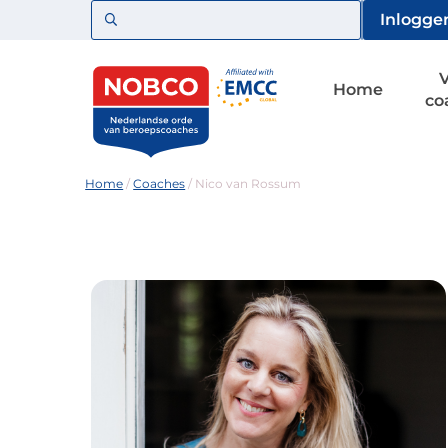
Zoeken
Inlogge
Home
co
Home
/
Coaches
/
Nico van Rossum