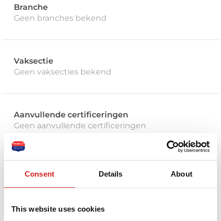
Branche
Geen branches bekend
Vaksectie
Geen vaksecties bekend
Aanvullende certificeringen
Geen aanvullende certificeringen
Stuur een bericht naar deze coach
Consent
Details
About
Je naam *
This website uses cookies