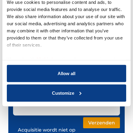
We use cookies to personalise content and ads, to
Je e-mailadres *
provide social media features and to analyse our traffic.
We also share information about your use of our site with
our social media, advertising and analytics partners who
Telefoonnummer
may combine it with other information that you’ve
provided to them or that they’ve collected from your use
Je bericht *
of their services.
We work with
18 third parties
who may receive and
process your information.
Allow all
Customize
Acquisitie wordt niet op