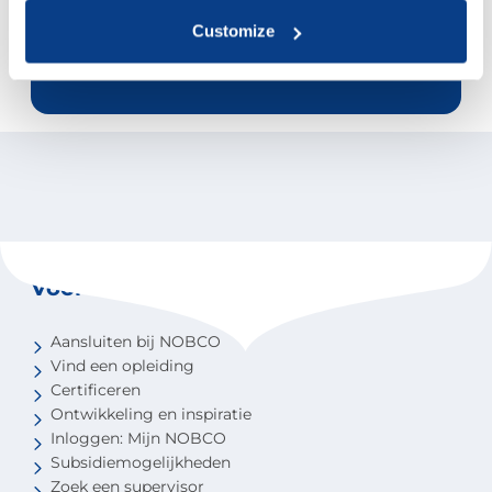
contact opnemen met mw drs. G. te
Customize
Gussinklo, bestuurslid van NOBCO, via
het e-mailadres
info@nobco.nl
.
Voor coaches
Aansluiten bij NOBCO
Vind een opleiding
Certificeren
Ontwikkeling en inspiratie
Inloggen: Mijn NOBCO
Subsidiemogelijkheden
Zoek een supervisor