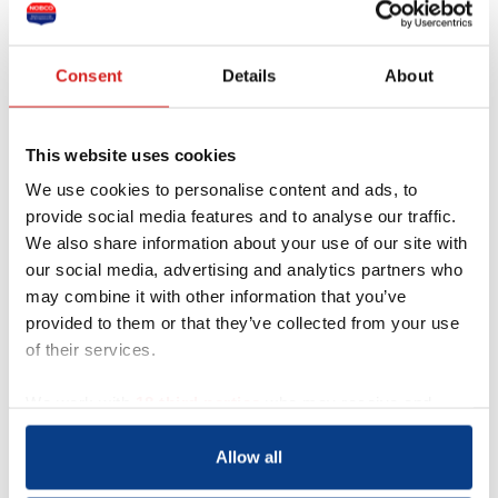
Je bericht *
Consent
Details
About
This website uses cookies
We use cookies to personalise content and ads, to
provide social media features and to analyse our traffic.
We also share information about your use of our site with
our social media, advertising and analytics partners who
may combine it with other information that you’ve
provided to them or that they’ve collected from your use
of their services.
Acquisitie wordt niet op
prijs gesteld
We work with
18 third parties
who may receive and
Dit contactformulier is uitdrukkelijk niet
process your information.
bedoeld voor acquisitie door bedrijven of
Allow all
organisaties met commerciële
doeleinden. Indien gewenst kun je