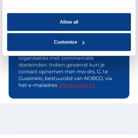
We work with
18 third parties
who may receive and
process your information.
Allow all
Acquisitie wordt niet op
prijs gesteld
Customize
Dit contactformulier is uitdrukkelijk niet
bedoeld voor acquisitie door bedrijven of
organisaties met commerciële
doeleinden. Indien gewenst kun je
contact opnemen met mw drs. G. te
Gussinklo, bestuurslid van NOBCO, via
het e-mailadres
info@nobco.nl
.