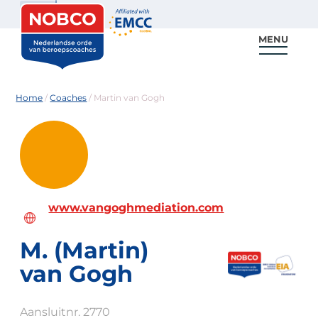
Zoeken
MENU
Voor coaches
Vind een coach
Voor partners
Nieuws & Inspiratie
Home
/
Coaches
/
Martin van Gogh
www.vangoghmediation.com
M. (Martin)
van Gogh
Aansluitnr. 2770