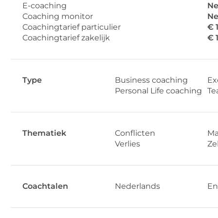
E-coaching
Ne
Coaching monitor
Ne
Coachingtarief particulier
€ 
Coachingtarief zakelijk
€ 
Type
Business coaching
Ex
Personal Life coaching
Te
Thematiek
Conflicten
Ma
Verlies
Ze
Coachtalen
Nederlands
En