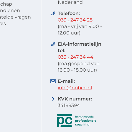
Nederland
schap
 indienen
Telefoon:
stelde vragen
033 - 247 34 28
res
(ma - vrij van 9.00 -
12.00 uur)
EIA-informatielijn
tel:
033 - 247 34 44
(ma geopend van
16.00 - 18.00 uur)
E-mail:
info@nobco.nl
KVK nummer:
34188394