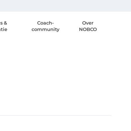
s &
Coach-
Over
atie
community
NOBCO