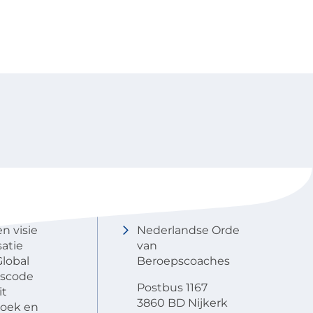
NOBCO
Contactgegevens
en visie
Nederlandse Orde
atie
van
lobal
Beroepscoaches
scode
Postbus 1167
it
3860 BD Nijkerk
oek en