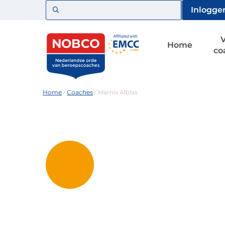
Zoeken
Inlogge
Home
co
Home
/
Coaches
/
Marnix Alblas