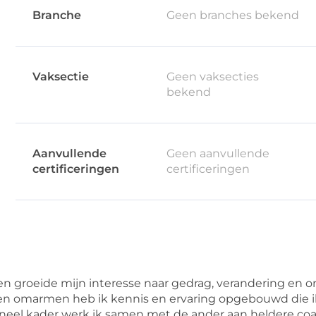
Branche
Geen branches bekend
Vaksectie
Geen vaksecties
bekend
Aanvullende
Geen aanvullende
certificeringen
certificeringen
n groeide mijn interesse naar gedrag, verandering en o
en omarmen heb ik kennis en ervaring opgebouwd die ik 
oneel kader werk ik samen met de ander aan heldere co