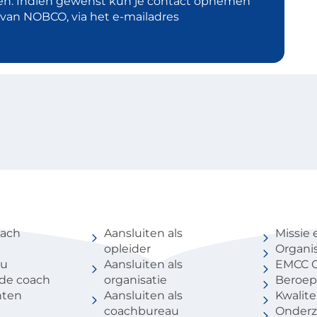
en. Indien gewenst kun je contact opnemen
d van NOBCO, via het e-mailadres
coach
Voor partners
Over 
oach
Aansluiten als
Missie 
opleider
Organis
au
Aansluiten als
EMCC G
 de coach
organisatie
Beroep
nten
Aansluiten als
Kwalite
coachbureau
Onderz