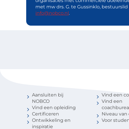
organisaties met commerciële doeleind
met mw drs. G. te Gussinklo, bestuursli
info@nobco.nl
.
Voor coaches
Vind een 
Aansluiten bij
Vind een c
NOBCO
Vind een
Vind een opleiding
coachbure
Certificeren
Niveau van
Ontwikkeling en
Voor stude
inspiratie