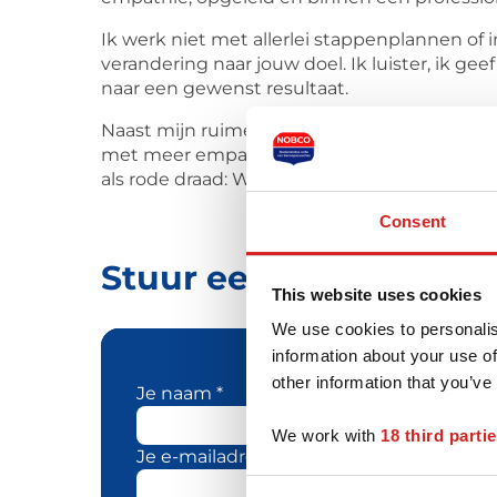
Ik werk niet met allerlei stappenplannen of 
verandering naar jouw doel. Ik luister, ik ge
naar een gewenst resultaat.
Naast mijn ruime werkervaring als coach en
met meer empathie kan aansluiten bij jouw e
als rode draad: Wie ben jij en hoe kijk je naar 
Consent
Stuur een bericht naa
This website uses cookies
We use cookies to personalis
information about your use of
other information that you’ve
Je naam *
We work with
18 third parti
Je e-mailadres *