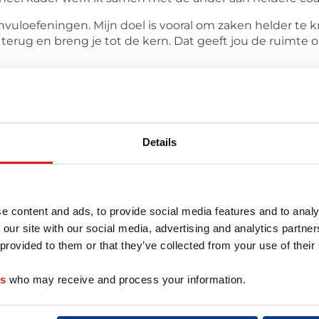
invuloefeningen. Mijn doel is vooral om zaken helder te k
ef terug en breng je tot de kern. Dat geeft jou de ruimt
 mijn gedane opleidingen, ben ik ervaringsdeskundige o
rvaringen en de situatie waar je nu in staat. Vele them
jezelf?
Details
r deze coach
e content and ads, to provide social media features and to analy
 our site with our social media, advertising and analytics partn
 provided to them or that they’ve collected from your use of their
es
who may receive and process your information.