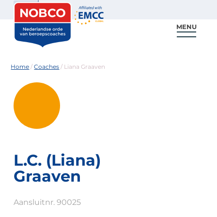
Zoeken
MENU
Voor coaches
Vind een coach
Voor partners
Nieuws & Inspiratie
Home
/
Coaches
/
Liana Graaven
L.C. (Liana)
Graaven
Aansluitnr. 90025