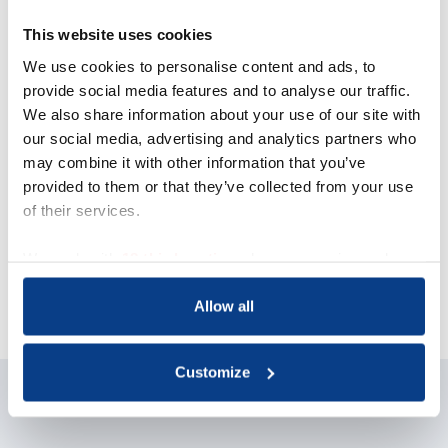
This website uses cookies
We use cookies to personalise content and ads, to
provide social media features and to analyse our traffic.
Acquisitie wordt niet op
We also share information about your use of our site with
prijs gesteld
our social media, advertising and analytics partners who
may combine it with other information that you’ve
Dit contactformulier is uitdrukkelijk niet
provided to them or that they’ve collected from your use
bedoeld voor acquisitie door bedrijven of
of their services.
organisaties met commerciële
doeleinden. Indien gewenst kun je
contact opnemen met mw drs. G. te
We work with
18 third parties
who may receive and
Gussinklo, bestuurslid van NOBCO, via
process your information.
het e-mailadres
info@nobco.nl
.
Allow all
Customize