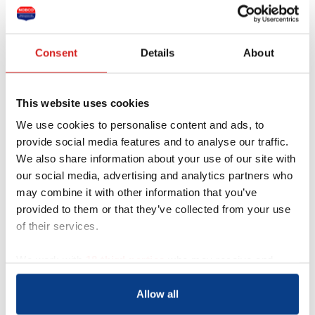
Organisatieadvies op het gebied van
People & Culture, Talentmanagement
en -ontwikkeling, diversiteit en inclusie
Consent
Details
About
THEMA’S
Persoonlijk leiderschap (persoonlijk welzijn
This website uses cookies
en ontwikkeling)
Leiderschapsontwikkeling
We use cookies to personalise content and ads, to
Talentontwikkeling
provide social media features and to analyse our traffic.
Loopbaanontwikkeling
We also share information about your use of our site with
Persoonlijkheids- en talentenonderzoek
our social media, advertising and analytics partners who
(TMA/DISC)
may combine it with other information that you’ve
SPECIALISATIE
provided to them or that they’ve collected from your use
Ik heb bovengemiddelde ervaring met
of their services.
coachees met AD(H)D en ASS kenmerken en
werk ik vaak met thema’s rondom
We work with
18 third parties
who may receive and
hechtingsproblematiek, het narcistisch
process your information.
spectrum, narcistisch misbruik en het herstel
Allow all
ervan.