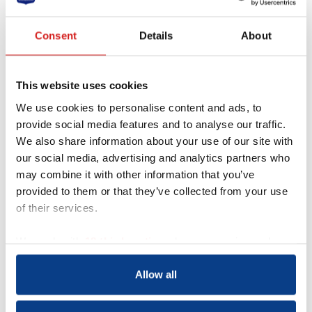
Consent
Details
About
This website uses cookies
We use cookies to personalise content and ads, to
provide social media features and to analyse our traffic.
We also share information about your use of our site with
our social media, advertising and analytics partners who
may combine it with other information that you’ve
provided to them or that they’ve collected from your use
Acquisitie wordt niet op
of their services.
prijs gesteld
Dit contactformulier is uitdrukkelijk niet
We work with
18 third parties
who may receive and
bedoeld voor acquisitie door bedrijven of
process your information.
organisaties met commerciële
Allow all
doeleinden. Indien gewenst kun je
contact opnemen met mw drs. G. te