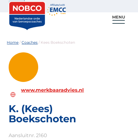
Zoeken
MENU
Voor coaches
Vind een coach
Voor partners
Nieuws & Inspiratie
Home
/
Coaches
/
Kees Boekschoten
www.merkbaaradvies.nl
K. (Kees)
Boekschoten
Aansluitnr. 2160