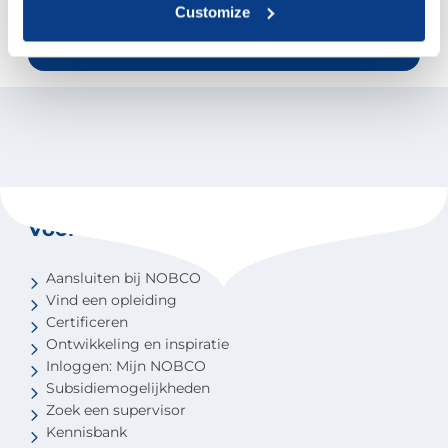
Gussinklo, bestuurslid van NOBCO, via
Customize
het e-mailadres
info@nobco.nl
.
Voor coaches
Aansluiten bij NOBCO
Vind een opleiding
Certificeren
Ontwikkeling en inspiratie
Inloggen: Mijn NOBCO
Subsidiemogelijkheden
Zoek een supervisor
Kennisbank